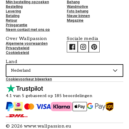
Mijn bestelling opzoeken
Behang
Bestelling
Wandmotive
Levering
Foto behang
Betaling
Nieuw binnen
Retour
Magazine
Prijsgarantie
Neem contact met ons op
Over Wallpassion
Sociale media
Algemene voorwaarden
Privacybeleid
Cookiebeleid
Land
Nederland
Cookievoorkeur bijwerken
4.1 van 5 gebaseerd op 185 beoordelingen
©
2026
www.wallpassion.eu