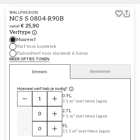
WALLPASSION
NCS S 0804-R90B
€ 25,90
vanaf
Verftype
Muurverf
Verf voor houtwerk
Plafondverf voor stucwerk & beton
MEER OPTIES TONEN
Berekenen
Emmers
Hoeveel verf heb je nodig?
0,9L
3.5 m² met twee lagen
2,7L
9.5 m² met twee lagen
9L
31.5 m² met twee lagen