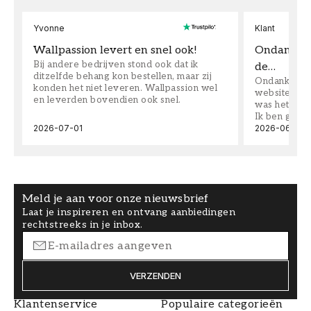
Yvonne
Klant
Wallpassion levert en snel ook!
Ondanks da
Bij andere bedrijven stond ook dat ik
de…
ditzelfde behang kon bestellen, maar zij
Ondanks dat 
konden het niet leveren. Wallpassion wel
website toen
en leverden bovendien ook snel.
was het supe
Ik ben goed
2026-07-01
2026-06-08
Meld je aan voor onze nieuwsbrief
Laat je inspireren en ontvang aanbiedingen
rechtstreeks in je inbox.
VERZENDEN
Klantenservice
Populaire categorieën