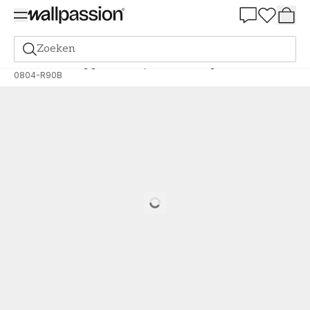
Summer Sale 30%
Zoeken
Verf
Bestelling gebaseerd op NCS
Bestelling door NCS
0804-R90B
Loading…