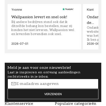
Yvonne
Klant
Wallpassion levert en snel ook!
Ondanks da
Bij andere bedrijven stond ook dat ik
de…
ditzelfde behang kon bestellen, maar zij
Ondanks dat 
konden het niet leveren. Wallpassion wel
website toen
en leverden bovendien ook snel.
was het supe
Ik ben goed
2026-07-01
2026-06-08
Meld je aan voor onze nieuwsbrief
Laat je inspireren en ontvang aanbiedingen
rechtstreeks in je inbox.
VERZENDEN
Klantenservice
Populaire categorieën