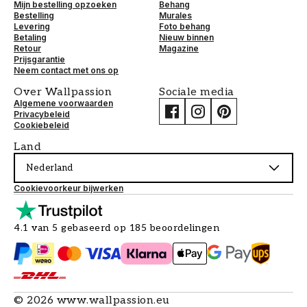
Mijn bestelling opzoeken
Behang
Bestelling
Murales
Levering
Foto behang
Betaling
Nieuw binnen
Retour
Magazine
Prijsgarantie
Neem contact met ons op
Over Wallpassion
Sociale media
Algemene voorwaarden
Privacybeleid
Cookiebeleid
Land
Nederland
Cookievoorkeur bijwerken
4.1 van 5 gebaseerd op 185 beoordelingen
©
2026
www.wallpassion.eu