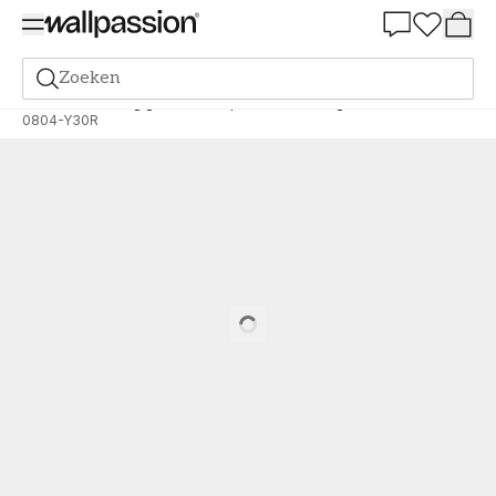
Summer Sale 30%
Zoeken
Verf
Bestelling gebaseerd op NCS
Bestelling door NCS
0804-Y30R
Loading…