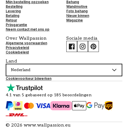
Mijn bestelling opzoeken
Behang
Bestelling
Wandmotive
Levering
Foto behang
Betaling
Nieuw binnen
Retour
Magazine
Prijsgarantie
Neem contact met ons op
Over Wallpassion
Sociale media
Algemene voorwaarden
Privacybeleid
Cookiebeleid
Land
Nederland
Cookievoorkeur bijwerken
4.1 van 5 gebaseerd op 185 beoordelingen
©
2026
www.wallpassion.eu