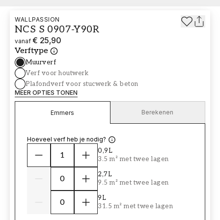
WALLPASSION
NCS S 0907-Y90R
€ 25,90
vanaf
Verftype
Muurverf
Verf voor houtwerk
Plafondverf voor stucwerk & beton
MEER OPTIES TONEN
Berekenen
Emmers
Hoeveel verf heb je nodig?
0,9L
3.5 m² met twee lagen
2,7L
9.5 m² met twee lagen
9L
31.5 m² met twee lagen