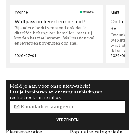
Yvonne
Klant
Wallpassion levert en snel ook!
Ondanks da
Bij andere bedrijven stond ook dat ik
de…
ditzelfde behang kon bestellen, maar zij
Ondanks dat 
konden het niet leveren. Wallpassion wel
website toen
en leverden bovendien ook snel.
was het supe
Ik ben goed
2026-07-01
2026-06-08
Meld je aan voor onze nieuwsbrief
Laat je inspireren en ontvang aanbiedingen
rechtstreeks in je inbox.
VERZENDEN
Klantenservice
Populaire categorieën