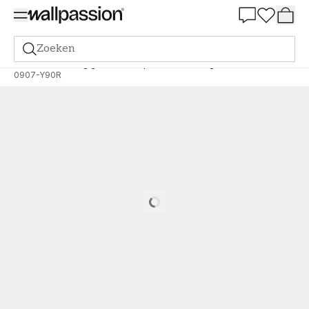
Summer Sale 30%
Zoeken
Verf
Bestelling gebaseerd op NCS
Bestelling door NCS
0907-Y90R
Loading…