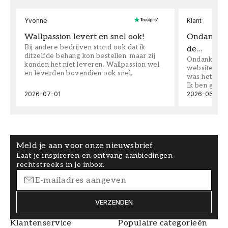
Yvonne
Klant
Wallpassion levert en snel ook!
Ondanks da
Bij andere bedrijven stond ook dat ik
de…
ditzelfde behang kon bestellen, maar zij
Ondanks dat 
konden het niet leveren. Wallpassion wel
website toen
en leverden bovendien ook snel.
was het supe
Ik ben goed
2026-07-01
2026-06-08
Meld je aan voor onze nieuwsbrief
Laat je inspireren en ontvang aanbiedingen
rechtstreeks in je inbox.
VERZENDEN
Klantenservice
Populaire categorieën