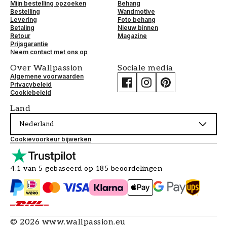
Mijn bestelling opzoeken
Behang
Bestelling
Wandmotive
Levering
Foto behang
Betaling
Nieuw binnen
Retour
Magazine
Prijsgarantie
Neem contact met ons op
Over Wallpassion
Sociale media
Algemene voorwaarden
Privacybeleid
Cookiebeleid
Land
Nederland
Cookievoorkeur bijwerken
4.1 van 5 gebaseerd op 185 beoordelingen
©
2026
www.wallpassion.eu