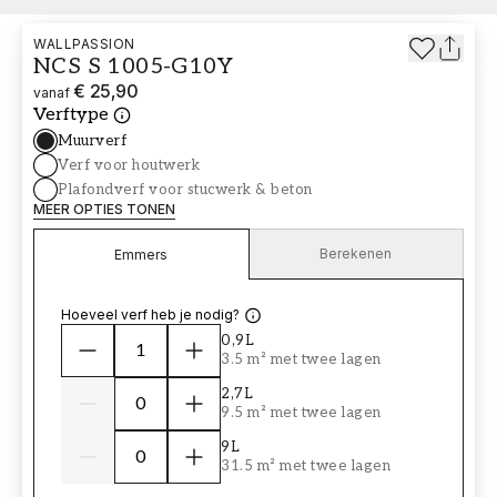
WALLPASSION
NCS S 1005-G10Y
€ 25,90
vanaf
Verftype
Muurverf
Verf voor houtwerk
Plafondverf voor stucwerk & beton
MEER OPTIES TONEN
Berekenen
Emmers
Hoeveel verf heb je nodig?
0,9L
3.5 m² met twee lagen
2,7L
9.5 m² met twee lagen
9L
31.5 m² met twee lagen