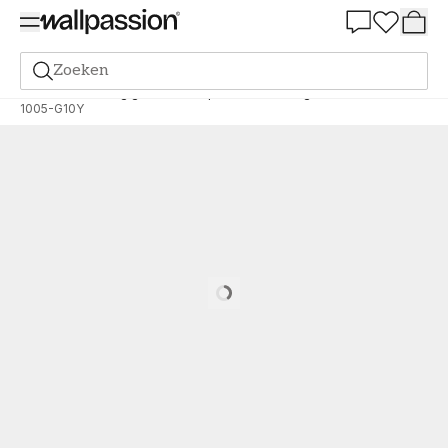
Summer Sale 30%
Zoeken
Verf
Bestelling gebaseerd op NCS
Bestelling door NCS
1005-G10Y
Loading…