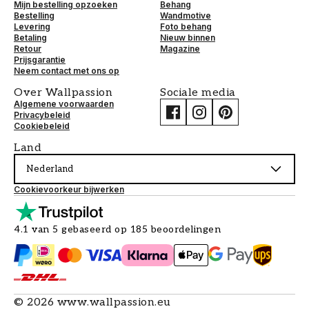
Mijn bestelling opzoeken
Behang
Bestelling
Wandmotive
Levering
Foto behang
Betaling
Nieuw binnen
Retour
Magazine
Prijsgarantie
Neem contact met ons op
Over Wallpassion
Sociale media
Algemene voorwaarden
Privacybeleid
Cookiebeleid
Land
Nederland
Cookievoorkeur bijwerken
4.1 van 5 gebaseerd op 185 beoordelingen
©
2026
www.wallpassion.eu