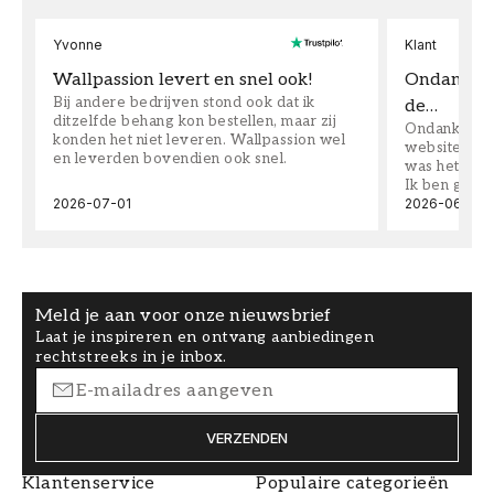
Yvonne
Klant
Wallpassion levert en snel ook!
Ondanks da
Bij andere bedrijven stond ook dat ik
de…
ditzelfde behang kon bestellen, maar zij
Ondanks dat 
konden het niet leveren. Wallpassion wel
website toen
en leverden bovendien ook snel.
was het supe
Ik ben goed
2026-07-01
2026-06-08
Meld je aan voor onze nieuwsbrief
Laat je inspireren en ontvang aanbiedingen
rechtstreeks in je inbox.
VERZENDEN
Klantenservice
Populaire categorieën