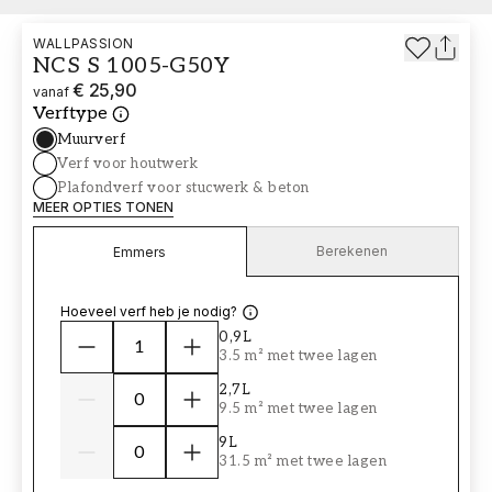
WALLPASSION
NCS S 1005-G50Y
€ 25,90
vanaf
Verftype
Muurverf
Verf voor houtwerk
Plafondverf voor stucwerk & beton
MEER OPTIES TONEN
Berekenen
Emmers
Hoeveel verf heb je nodig?
0,9L
3.5 m² met twee lagen
2,7L
9.5 m² met twee lagen
9L
31.5 m² met twee lagen