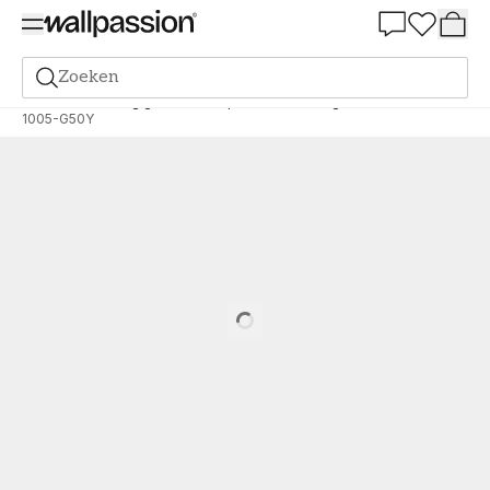
Summer Sale 30%
Zoeken
Verf
Bestelling gebaseerd op NCS
Bestelling door NCS
1005-G50Y
Loading…