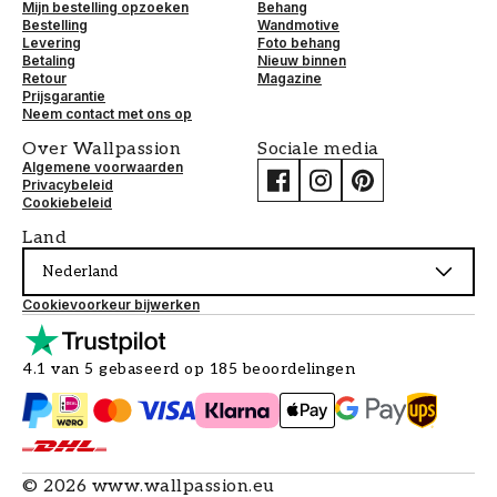
Mijn bestelling opzoeken
Behang
Bestelling
Wandmotive
Levering
Foto behang
Betaling
Nieuw binnen
Retour
Magazine
Prijsgarantie
Neem contact met ons op
Over Wallpassion
Sociale media
Algemene voorwaarden
Privacybeleid
Cookiebeleid
Land
Nederland
Cookievoorkeur bijwerken
4.1 van 5 gebaseerd op 185 beoordelingen
©
2026
www.wallpassion.eu