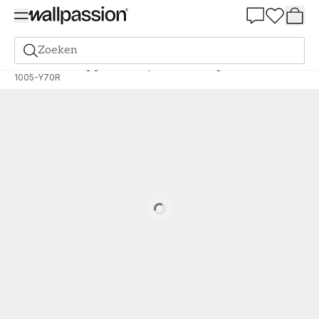
Summer Sale 30%
Zoeken
Verf
Bestelling gebaseerd op NCS
Bestelling door NCS
1005-Y70R
Loading…