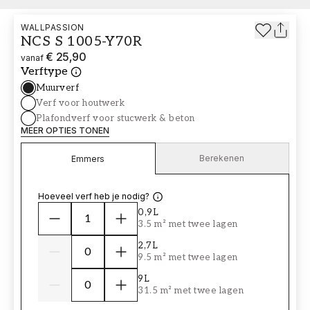
WALLPASSION
NCS S 1005-Y70R
€ 25,90
vanaf
Verftype
Muurverf
Verf voor houtwerk
Plafondverf voor stucwerk & beton
MEER OPTIES TONEN
Berekenen
Emmers
Hoeveel verf heb je nodig?
0,9L
3.5 m² met twee lagen
2,7L
9.5 m² met twee lagen
9L
31.5 m² met twee lagen