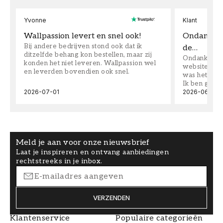
Yvonne
Klant
Wallpassion levert en snel ook!
Ondanks da
Bij andere bedrijven stond ook dat ik
de…
ditzelfde behang kon bestellen, maar zij
Ondanks dat 
konden het niet leveren. Wallpassion wel
website toen
en leverden bovendien ook snel.
was het supe
Ik ben goed
2026-07-01
2026-06-08
Meld je aan voor onze nieuwsbrief
Laat je inspireren en ontvang aanbiedingen
rechtstreeks in je inbox.
VERZENDEN
Klantenservice
Populaire categorieën