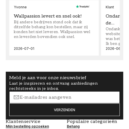
Yvonne
Klant
Wallpassion levert en snel ook!
Ondanks da
Bij andere bedrijven stond ook dat ik
de…
ditzelfde behang kon bestellen, maar zij
Ondanks dat 
konden het niet leveren. Wallpassion wel
website toen
en leverden bovendien ook snel.
was het supe
Ik ben goed
2026-07-01
2026-06-08
Meld je aan voor onze nieuwsbrief
Laat je inspireren en ontvang aanbiedingen
rechtstreeks in je inbox.
VERZENDEN
Klantenservice
Populaire categorieën
Mijn bestelling opzoeken
Behang