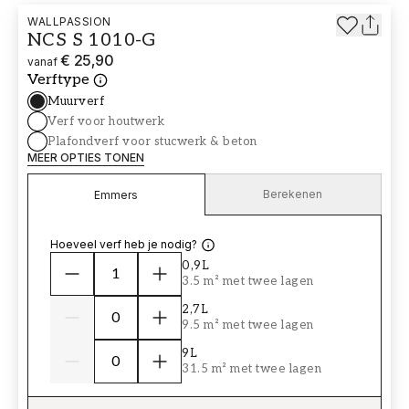
WALLPASSION
NCS S 1010-G
€ 25,90
vanaf
Verftype
Muurverf
Verf voor houtwerk
Plafondverf voor stucwerk & beton
MEER OPTIES TONEN
Berekenen
Emmers
Hoeveel verf heb je nodig?
0,9L
3.5 m² met twee lagen
2,7L
9.5 m² met twee lagen
9L
31.5 m² met twee lagen