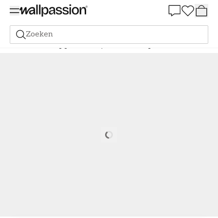
Summer Sale 30%
Zoeken
Verf
Bestelling gebaseerd op NCS
Bestelling door NCS
1010-G
Loading…