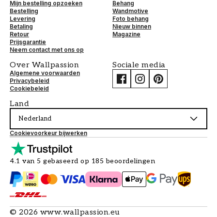
Mijn bestelling opzoeken
Behang
Bestelling
Wandmotive
Levering
Foto behang
Betaling
Nieuw binnen
Retour
Magazine
Prijsgarantie
Neem contact met ons op
Over Wallpassion
Sociale media
Algemene voorwaarden
Privacybeleid
Cookiebeleid
Land
Nederland
Cookievoorkeur bijwerken
4.1 van 5 gebaseerd op 185 beoordelingen
©
2026
www.wallpassion.eu