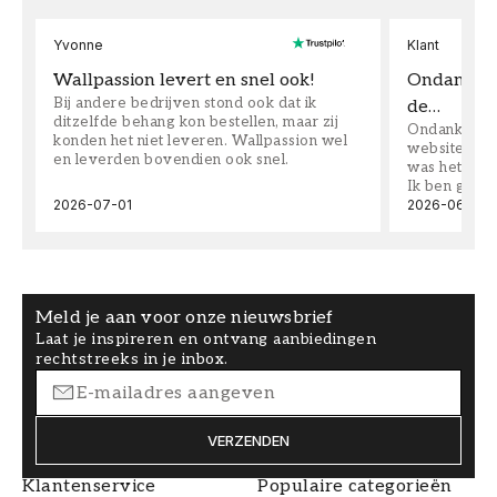
Yvonne
Klant
Wallpassion levert en snel ook!
Ondanks da
Bij andere bedrijven stond ook dat ik
de…
ditzelfde behang kon bestellen, maar zij
Ondanks dat 
konden het niet leveren. Wallpassion wel
website toen
en leverden bovendien ook snel.
was het supe
Ik ben goed
2026-07-01
2026-06-08
Meld je aan voor onze nieuwsbrief
Laat je inspireren en ontvang aanbiedingen
rechtstreeks in je inbox.
VERZENDEN
Klantenservice
Populaire categorieën