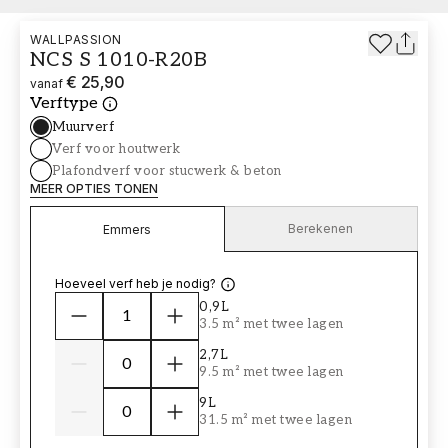
WALLPASSION
NCS S 1010-R20B
€ 25,90
vanaf
Verftype
Muurverf
Verf voor houtwerk
Plafondverf voor stucwerk & beton
MEER OPTIES TONEN
Berekenen
Emmers
Hoeveel verf heb je nodig?
0,9L
3.5 m² met twee lagen
2,7L
9.5 m² met twee lagen
9L
31.5 m² met twee lagen