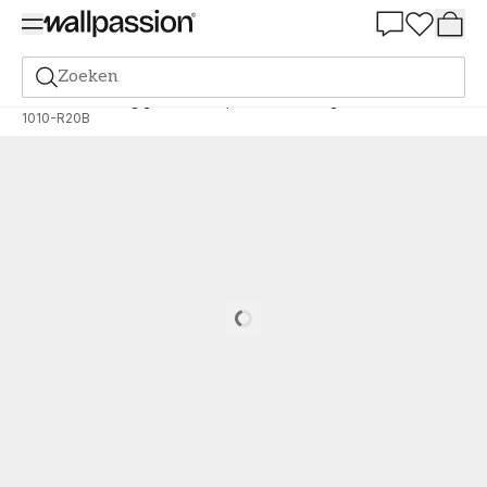
Summer Sale 30%
Zoeken
Verf
Bestelling gebaseerd op NCS
Bestelling door NCS
1010-R20B
Loading…