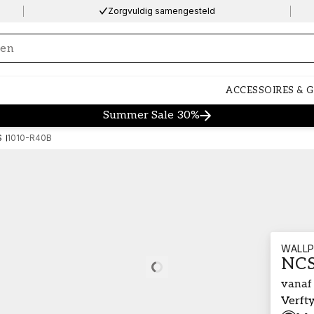
Zorgvuldig samengesteld
ng…
ACCESSOIRES & 
Summer Sale 30%
S
1010-R40B
WALLP
NCS
Loading…
vanaf
Verft