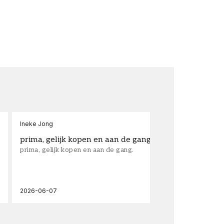
Ineke Jong
fra
prima, gelijk kopen en aan de gang.
su
prima, gelijk kopen en aan de gang.
sup
los
wal
2026-06-07
202