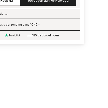
Koop nu
Toevoegen aan winkelwagen
den...
ading…
atis verzending vanaf € 45,–
185 beoordelingen