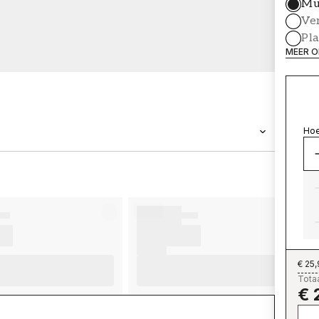
Mu
Ve
Pl
MEER O
Hoe
MERK
Wallpassion
€ 25
Totaa
€ 