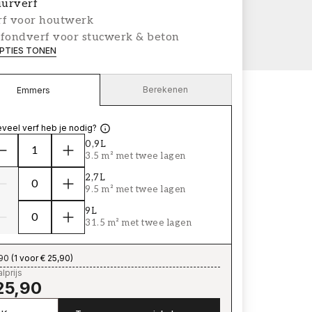
urverf
rf voor houtwerk
afondverf voor stucwerk & beton
PTIES TONEN
Berekenen
Emmers
veel verf heb je nodig?
0,9L
3.5 m² met twee lagen
2,7L
9.5 m² met twee lagen
9L
31.5 m² met twee lagen
,90
(
1 voor € 25,90
)
lprijs
25,90