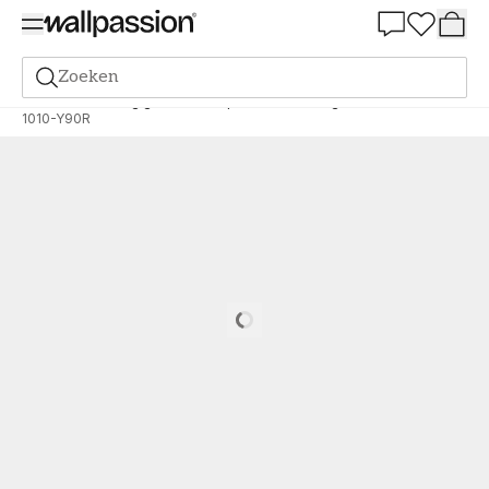
Summer Sale 30%
Zoeken
Verf
Bestelling gebaseerd op NCS
Bestelling door NCS
1010-Y90R
Loading…