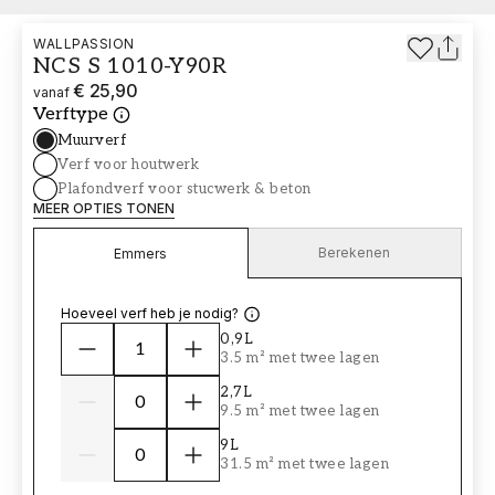
WALLPASSION
NCS S 1010-Y90R
€ 25,90
vanaf
Verftype
Muurverf
Verf voor houtwerk
Plafondverf voor stucwerk & beton
MEER OPTIES TONEN
Berekenen
Emmers
Hoeveel verf heb je nodig?
0,9L
3.5 m² met twee lagen
2,7L
9.5 m² met twee lagen
9L
31.5 m² met twee lagen