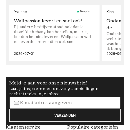
Yvonne
Klant
Wallpassion levert en snel ook!
Ondanks da
Bij andere bedrijven stond ook dat ik
de…
ditzelfde behang kon bestellen, maar zij
Ondanks dat 
konden het niet leveren. Wallpassion wel
website toen
en leverden bovendien ook snel.
was het supe
Ik ben goed
2026-07-01
2026-06-08
Meld je aan voor onze nieuwsbrief
Laat je inspireren en ontvang aanbiedingen
rechtstreeks in je inbox.
VERZENDEN
Klantenservice
Populaire categorieën