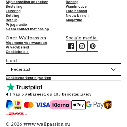
Mijn bestelling opzoeken
Behang
Bestelling
Wandmotive
Levering
Foto behang
Betaling
Nieuw binnen
Retour
Magazine
Prijsgarantie
Neem contact met ons op
Over Wallpassion
Sociale media
Algemene voorwaarden
Privacybeleid
Cookiebeleid
Land
Nederland
Cookievoorkeur bijwerken
4.1 van 5 gebaseerd op 185 beoordelingen
©
2026
www.wallpassion.eu