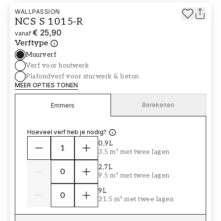
WALLPASSION
NCS S 1015-R
€ 25,90
vanaf
Verftype
Muurverf
Verf voor houtwerk
Plafondverf voor stucwerk & beton
MEER OPTIES TONEN
Berekenen
Emmers
Hoeveel verf heb je nodig?
0,9L
3.5 m² met twee lagen
2,7L
9.5 m² met twee lagen
9L
31.5 m² met twee lagen