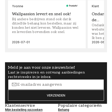
Yvonne
Klant
Wallpassion levert en snel ook!
Ondanks da
Bij andere bedrijven stond ook dat ik
de…
ditzelfde behang kon bestellen, maar zij
Ondanks dat 
konden het niet leveren. Wallpassion wel
website toen
en leverden bovendien ook snel.
was het supe
Ik ben goed
2026-07-01
2026-06-08
Meld je aan voor onze nieuwsbrief
Laat je inspireren en ontvang aanbiedingen
rechtstreeks in je inbox.
VERZENDEN
Klantenservice
Populaire categorieën
Mijn bestelling opzoeken
Behang