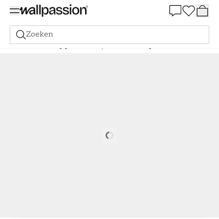
Summer Sale 30%
Zoeken
Verf
Bestelling gebaseerd op NCS
Bestelling door NCS
1015-R
Loading…