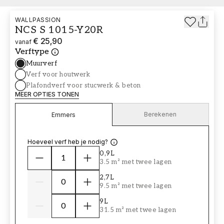
WALLPASSION
NCS S 1015-Y20R
€ 25,90
vanaf
Verftype
Muurverf
Verf voor houtwerk
Plafondverf voor stucwerk & beton
MEER OPTIES TONEN
Berekenen
Emmers
Hoeveel verf heb je nodig?
0,9L
3.5 m² met twee lagen
2,7L
9.5 m² met twee lagen
9L
31.5 m² met twee lagen