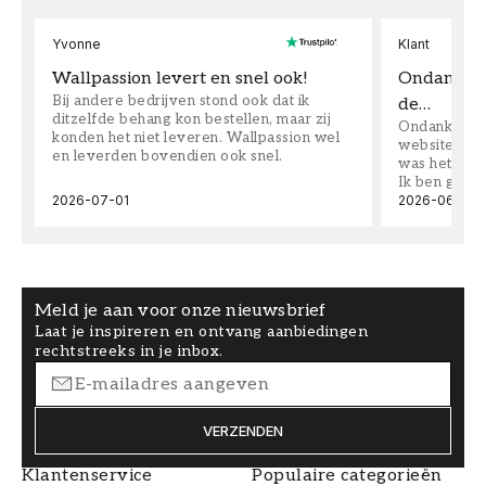
Yvonne
Klant
Wallpassion levert en snel ook!
Ondanks da
Bij andere bedrijven stond ook dat ik
de…
ditzelfde behang kon bestellen, maar zij
Ondanks dat 
konden het niet leveren. Wallpassion wel
website toen
en leverden bovendien ook snel.
was het supe
Ik ben goed
2026-07-01
2026-06-08
Meld je aan voor onze nieuwsbrief
Laat je inspireren en ontvang aanbiedingen
rechtstreeks in je inbox.
VERZENDEN
Klantenservice
Populaire categorieën