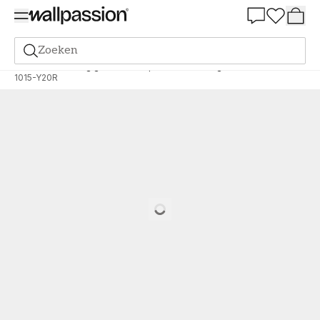
Summer Sale 30%
Zoeken
Verf
Bestelling gebaseerd op NCS
Bestelling door NCS
1015-Y20R
Loading…