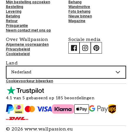
Mijn bestelling opzoeken
Behang
Bestelling
Wandmotive
Levering
Foto behang
Betaling
Nieuw binnen
Retour
Magazine
Prijsgarantie
Neem contact met ons op
Over Wallpassion
Sociale media
Algemene voorwaarden
Privacybeleid
Cookiebeleid
Land
Nederland
Cookievoorkeur bijwerken
4.1 van 5 gebaseerd op 185 beoordelingen
©
2026
www.wallpassion.eu