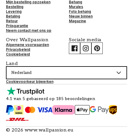
Mijn bestelling opzoeken
Behang
Bestelling
Murales
Levering
Foto behang
Betaling
Nieuw binnen
Retour
Magazine
Prijsgarantie
Neem contact met ons op
Over Wallpassion
Sociale media
Algemene voorwaarden
Privacybeleid
Cookiebeleid
Land
Nederland
Cookievoorkeur bijwerken
4.1 van 5 gebaseerd op 185 beoordelingen
©
2026
www.wallpassion.eu