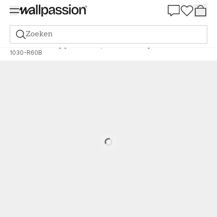
Summer Sale 30%
Zoeken
Verf
Bestelling gebaseerd op NCS
Bestelling door NCS
1030-R60B
Loading…