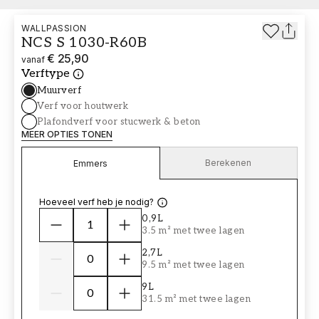
WALLPASSION
NCS S 1030-R60B
€ 25,90
vanaf
Verftype
Muurverf
Verf voor houtwerk
Plafondverf voor stucwerk & beton
MEER OPTIES TONEN
Berekenen
Emmers
Hoeveel verf heb je nodig?
0,9L
3.5 m² met twee lagen
2,7L
9.5 m² met twee lagen
9L
31.5 m² met twee lagen