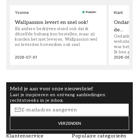
Yvonne
Klant
Wallpassion levert en snel ook!
Ondanks da
Bij andere bedrijven stond ook dat ik
de…
ditzelfde behang kon bestellen, maar zij
Ondanks dat 
konden het niet leveren. Wallpassion wel
website toen
en leverden bovendien ook snel.
was het supe
Ik ben goed
2026-07-01
2026-06-08
Meld je aan voor onze nieuwsbrief
Laat je inspireren en ontvang aanbiedingen
rechtstreeks in je inbox.
VERZENDEN
Klantenservice
Populaire categorieën