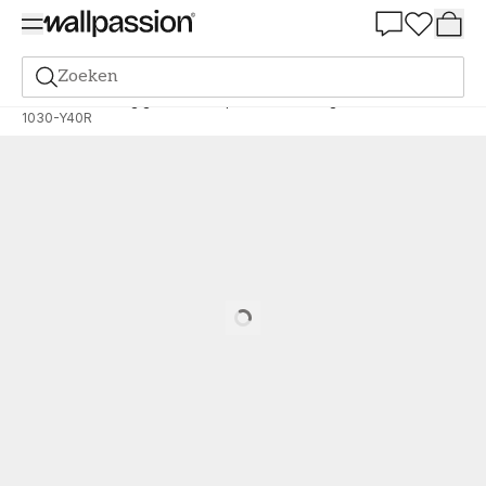
Summer Sale 30%
Zoeken
Verf
Bestelling gebaseerd op NCS
Bestelling door NCS
1030-Y40R
Loading…