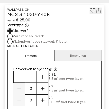
WALLPASSION
NCS S 1030-Y40R
€ 25,90
vanaf
Verftype
Muurverf
Verf voor houtwerk
Plafondverf voor stucwerk & beton
MEER OPTIES TONEN
Berekenen
Emmers
Hoeveel verf heb je nodig?
0,9L
3.5 m² met twee lagen
2,7L
9.5 m² met twee lagen
9L
31.5 m² met twee lagen