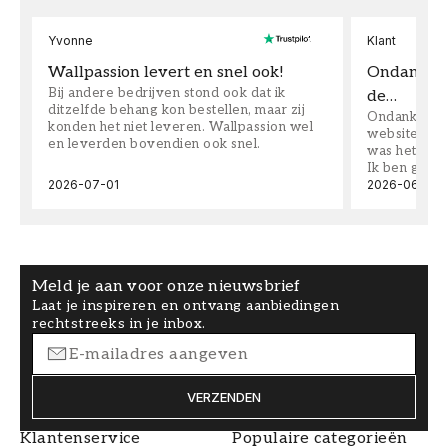
Yvonne
Klant
Wallpassion levert en snel ook!
Ondanks da
Bij andere bedrijven stond ook dat ik
de…
ditzelfde behang kon bestellen, maar zij
Ondanks dat 
konden het niet leveren. Wallpassion wel
website toen
en leverden bovendien ook snel.
was het supe
Ik ben goed
2026-07-01
2026-06-08
Meld je aan voor onze nieuwsbrief
Laat je inspireren en ontvang aanbiedingen
rechtstreeks in je inbox.
VERZENDEN
Klantenservice
Populaire categorieën