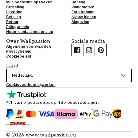
Mijn bestelling opzoeken
Behang
Bestelling
Wandmotive
Levering
Foto behang
Betaling
Nieuw binnen
Retour
Magazine
Prijsgarantie
Neem contact met ons op
Over Wallpassion
Sociale media
Algemene voorwaarden
Privacybeleid
Cookiebeleid
Land
Nederland
Cookievoorkeur bijwerken
4.1 van 5 gebaseerd op 185 beoordelingen
©
2026
www.wallpassion.eu