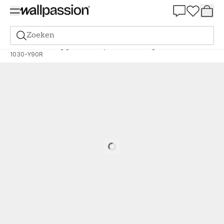
Summer Sale 30%
Zoeken
Verf
Bestelling gebaseerd op NCS
Bestelling door NCS
1030-Y90R
Loading…