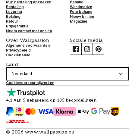
Mijn bestelling opzoeken
Behang
Bestelling
Wandmotive
Levering
Foto behang
Betaling
Nieuw binnen
Retour
Magazine
Prijsgarantie
Neem contact met ons op
Over Wallpassion
Sociale media
Algemene voorwaarden
Privacybeleid
Cookiebeleid
Land
Nederland
Cookievoorkeur bijwerken
4.1 van 5 gebaseerd op 185 beoordelingen
©
2026
www.wallpassion.eu