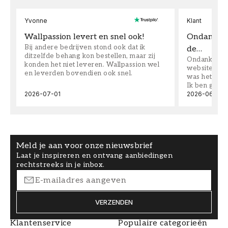
Yvonne
Klant
Wallpassion levert en snel ook!
Ondanks da
Bij andere bedrijven stond ook dat ik
de…
ditzelfde behang kon bestellen, maar zij
Ondanks dat 
konden het niet leveren. Wallpassion wel
website toen
en leverden bovendien ook snel.
was het supe
Ik ben goed
2026-07-01
2026-06-08
Meld je aan voor onze nieuwsbrief
Laat je inspireren en ontvang aanbiedingen
rechtstreeks in je inbox.
VERZENDEN
Klantenservice
Populaire categorieën