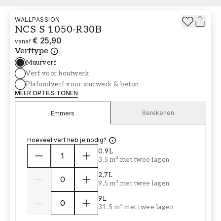
WALLPASSION
NCS S 1050-R30B
€ 25,90
vanaf
Verftype
Muurverf
Verf voor houtwerk
Plafondverf voor stucwerk & beton
MEER OPTIES TONEN
Berekenen
Emmers
Hoeveel verf heb je nodig?
0,9L
3.5 m² met twee lagen
2,7L
9.5 m² met twee lagen
9L
31.5 m² met twee lagen