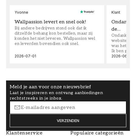
Yvonne
Klant
Wallpassion levert en snel ook!
Ondanks da
Bij andere bedrijven stond ook dat ik
de…
ditzelfde behang kon bestellen, maar zij
Ondanks dat 
konden het niet leveren. Wallpassion wel
website toen
en leverden bovendien ook snel.
was het supe
Ik ben goed
2026-07-01
2026-06-08
Meld je aan voor onze nieuwsbrief
Laat je inspireren en ontvang aanbiedingen
rechtstreeks in je inbox.
VERZENDEN
Klantenservice
Populaire categorieën