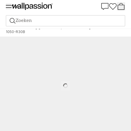
Summer Sale 30%
Zoeken
Verf
Bestelling gebaseerd op NCS
Bestelling door NCS
1050-R30B
Loading…