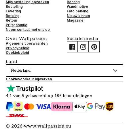
Mijn bestelling opzoeken
Behang
Bestelling
Wandmotive
Levering
Foto behang
Betaling
Nieuw binnen
Retour
Magazine
Prijsgarantie
Neem contact met ons op
Over Wallpassion
Sociale media
Algemene voorwaarden
Privacybeleid
Cookiebeleid
Land
Nederland
Cookievoorkeur bijwerken
4.1 van 5 gebaseerd op 185 beoordelingen
©
2026
www.wallpassion.eu