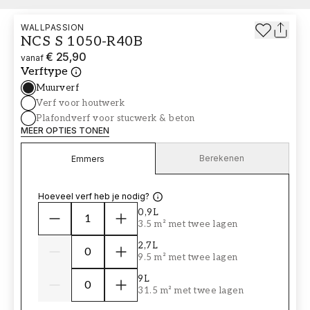
WALLPASSION
NCS S 1050-R40B
€ 25,90
vanaf
Verftype
Muurverf
Verf voor houtwerk
Plafondverf voor stucwerk & beton
MEER OPTIES TONEN
Berekenen
Emmers
Hoeveel verf heb je nodig?
0,9L
3.5 m² met twee lagen
2,7L
9.5 m² met twee lagen
9L
31.5 m² met twee lagen