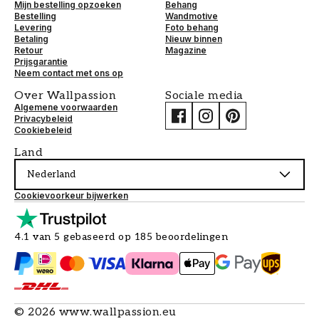
Mijn bestelling opzoeken
Behang
Bestelling
Wandmotive
Levering
Foto behang
Betaling
Nieuw binnen
Retour
Magazine
Prijsgarantie
Neem contact met ons op
Over Wallpassion
Sociale media
Algemene voorwaarden
Privacybeleid
Cookiebeleid
Land
Nederland
Cookievoorkeur bijwerken
4.1 van 5 gebaseerd op 185 beoordelingen
©
2026
www.wallpassion.eu