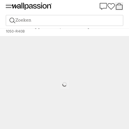
Summer Sale 30%
Zoeken
Verf
Bestelling gebaseerd op NCS
Bestelling door NCS
1050-R40B
Loading…