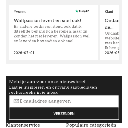
Yvonne
Klant
Wallpassion levert en snel ook!
Ondanks da
Bij andere bedrijven stond ook dat ik
de…
ditzelfde behang kon bestellen, maar zij
Ondanks dat 
konden het niet leveren. Wallpassion wel
website toen
en leverden bovendien ook snel.
was het supe
Ik ben goed
2026-07-01
2026-06-08
Meld je aan voor onze nieuwsbrief
Laat je inspireren en ontvang aanbiedingen
rechtstreeks in je inbox.
VERZENDEN
Klantenservice
Populaire categorieën