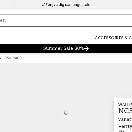
Zorgvuldig samengesteld
ng…
ACCESSOIRES & 
Summer Sale 30%
S
1050-Y40R
WALLP
NCS
Loading…
vanaf
Verft