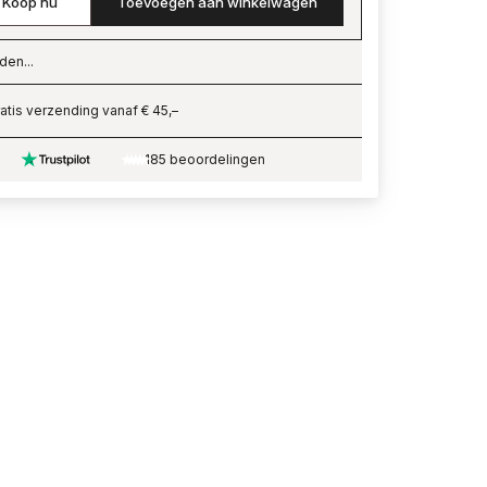
Koop nu
Toevoegen aan winkelwagen
den...
ading…
atis verzending vanaf € 45,–
185 beoordelingen