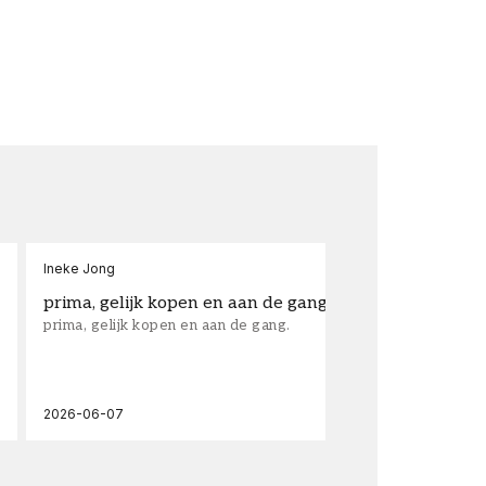
Ineke Jong
fra
prima, gelijk kopen en aan de gang.
su
prima, gelijk kopen en aan de gang.
sup
los
wal
2026-06-07
202