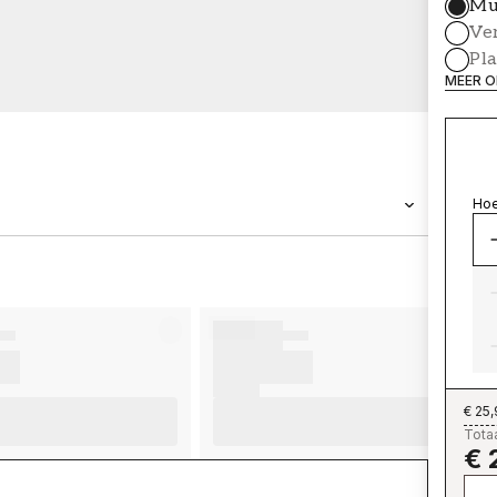
Mu
Ve
Pl
MEER O
Hoe
MERK
Wallpassion
€ 25
Totaa
€ 