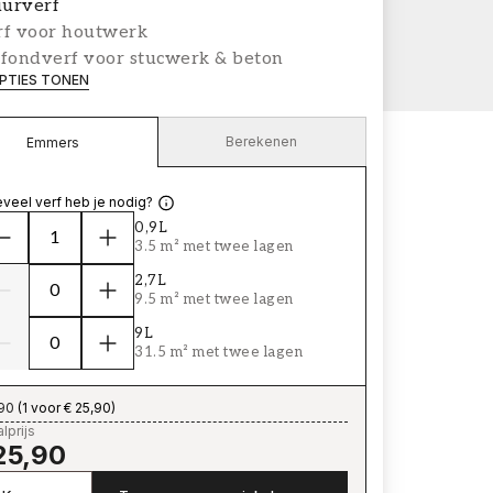
urverf
rf voor houtwerk
afondverf voor stucwerk & beton
PTIES TONEN
Berekenen
Emmers
veel verf heb je nodig?
0,9L
3.5 m² met twee lagen
2,7L
9.5 m² met twee lagen
9L
31.5 m² met twee lagen
,90
(
1 voor € 25,90
)
lprijs
25,90