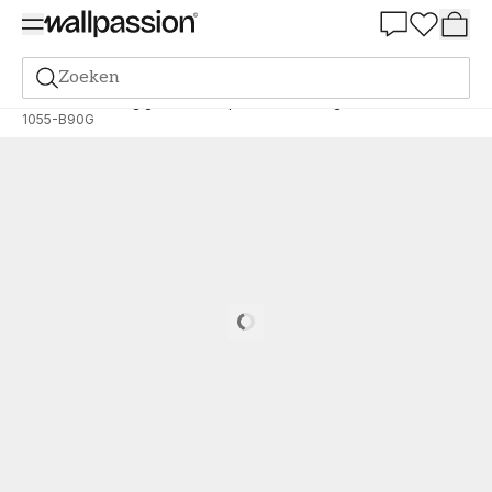
Summer Sale 30%
Zoeken
Verf
Bestelling gebaseerd op NCS
Bestelling door NCS
1055-B90G
Loading…