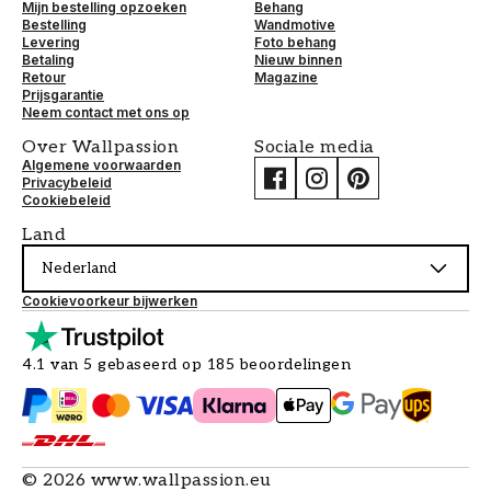
Mijn bestelling opzoeken
Behang
Bestelling
Wandmotive
Levering
Foto behang
Betaling
Nieuw binnen
Retour
Magazine
Prijsgarantie
Neem contact met ons op
Over Wallpassion
Sociale media
Algemene voorwaarden
Privacybeleid
Cookiebeleid
Land
Nederland
Cookievoorkeur bijwerken
4.1 van 5 gebaseerd op 185 beoordelingen
©
2026
www.wallpassion.eu