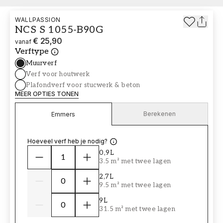
WALLPASSION
NCS S 1055-B90G
€ 25,90
vanaf
Verftype
Muurverf
Verf voor houtwerk
Plafondverf voor stucwerk & beton
MEER OPTIES TONEN
Berekenen
Emmers
Hoeveel verf heb je nodig?
0,9L
3.5 m² met twee lagen
2,7L
9.5 m² met twee lagen
9L
31.5 m² met twee lagen