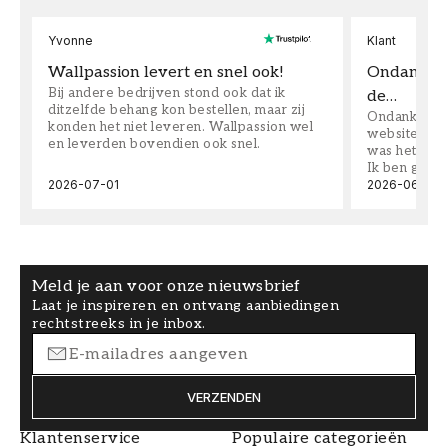
Yvonne
Klant
Wallpassion levert en snel ook!
Ondanks da
Bij andere bedrijven stond ook dat ik
de…
ditzelfde behang kon bestellen, maar zij
Ondanks dat 
konden het niet leveren. Wallpassion wel
website toen
en leverden bovendien ook snel.
was het supe
Ik ben goed
2026-07-01
2026-06-08
Meld je aan voor onze nieuwsbrief
Laat je inspireren en ontvang aanbiedingen
rechtstreeks in je inbox.
VERZENDEN
Klantenservice
Populaire categorieën