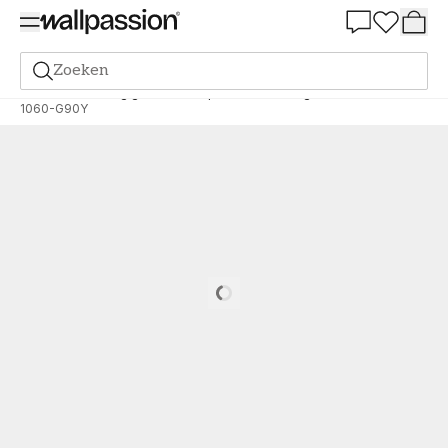
Summer Sale 30%
Zoeken
Verf
Bestelling gebaseerd op NCS
Bestelling door NCS
1060-G90Y
Loading…