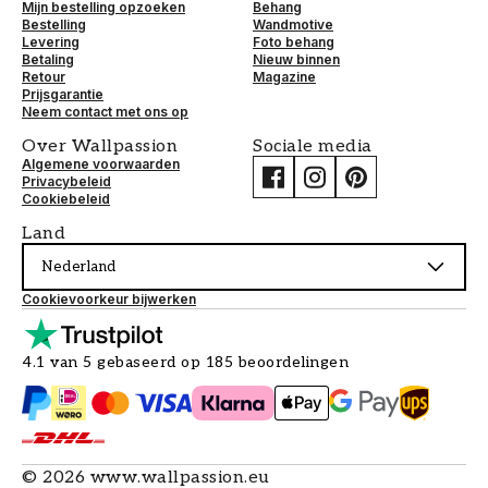
Mijn bestelling opzoeken
Behang
Bestelling
Wandmotive
Levering
Foto behang
Betaling
Nieuw binnen
Retour
Magazine
Prijsgarantie
Neem contact met ons op
Over Wallpassion
Sociale media
Algemene voorwaarden
Privacybeleid
Cookiebeleid
Land
Nederland
Cookievoorkeur bijwerken
4.1 van 5 gebaseerd op 185 beoordelingen
©
2026
www.wallpassion.eu