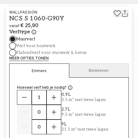
WALLPASSION
NCS S 1060-G90Y
€ 25,90
vanaf
Verftype
Muurverf
Verf voor houtwerk
Plafondverf voor stucwerk & beton
MEER OPTIES TONEN
Berekenen
Emmers
Hoeveel verf heb je nodig?
0,9L
3.5 m² met twee lagen
2,7L
9.5 m² met twee lagen
9L
31.5 m² met twee lagen