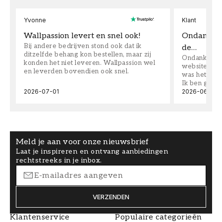
Yvonne
Klant
Wallpassion levert en snel ook!
Ondanks da
Bij andere bedrijven stond ook dat ik
de…
ditzelfde behang kon bestellen, maar zij
Ondanks dat 
konden het niet leveren. Wallpassion wel
website toen
en leverden bovendien ook snel.
was het supe
Ik ben goed
2026-07-01
2026-06-08
Meld je aan voor onze nieuwsbrief
Laat je inspireren en ontvang aanbiedingen
rechtstreeks in je inbox.
VERZENDEN
Klantenservice
Populaire categorieën