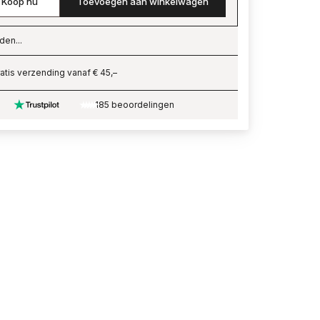
Koop nu
Toevoegen aan winkelwagen
den...
ading…
atis verzending vanaf € 45,–
185 beoordelingen