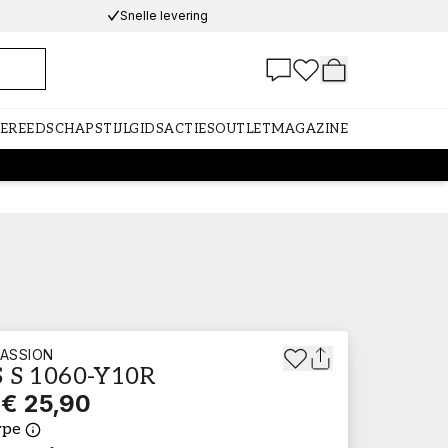
Snelle levering
GEREEDSCHAP
STIJLGIDS
ACTIES
OUTLET
MAGAZINE
ASSION
 S 1060-Y10R
€ 25,90
ype