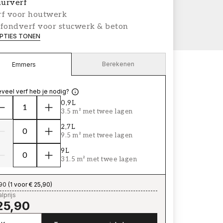
urverf
rf voor houtwerk
afondverf voor stucwerk & beton
PTIES TONEN
Berekenen
Emmers
veel verf heb je nodig?
0,9L
3.5 m² met twee lagen
2,7L
9.5 m² met twee lagen
9L
31.5 m² met twee lagen
,90
(
1 voor € 25,90
)
lprijs
25,90