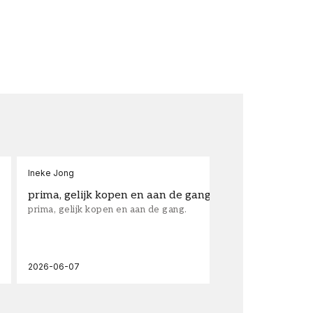
Ineke Jong
fra
prima, gelijk kopen en aan de gang.
su
prima, gelijk kopen en aan de gang.
sup
los
wal
2026-06-07
202