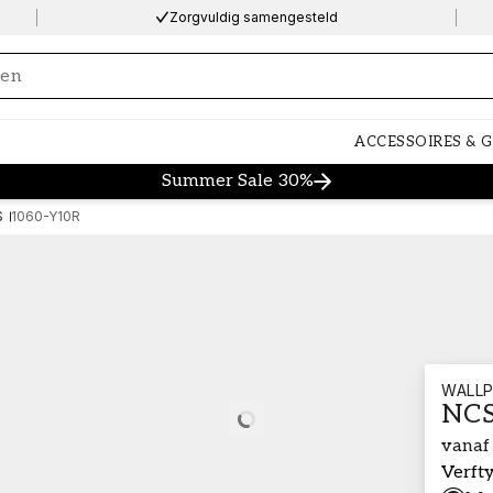
Zorgvuldig samengesteld
ng…
ACCESSOIRES & 
Summer Sale 30%
S
1060-Y10R
WALLP
NCS
Loading…
vanaf
Verft