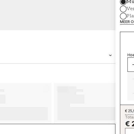
Mu
Ve
Pl
MEER O
Hoe
MERK
Wallpassion
€ 25
Totaa
€ 