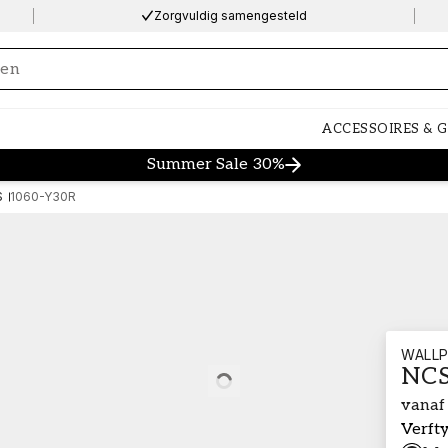
Zorgvuldig samengesteld
ng…
ACCESSOIRES & 
Summer Sale 30%
S
1060-Y30R
WALLP
NCS
Loading…
vanaf
Verft