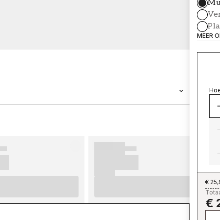
Mu
Ve
Pl
MEER O
Hoe
MERK
Wallpassion
€ 25
Totaa
€ 