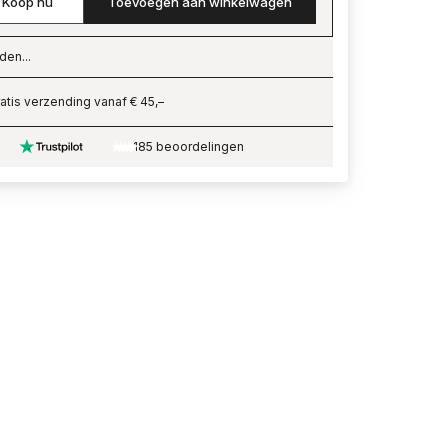
Koop nu
Toevoegen aan winkelwagen
den...
ading…
atis verzending vanaf € 45,–
185 beoordelingen