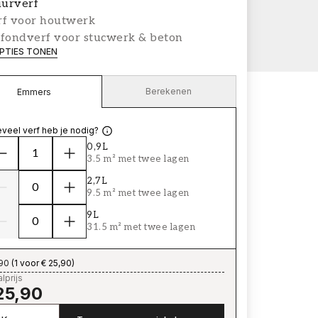
urverf
rf voor houtwerk
afondverf voor stucwerk & beton
PTIES TONEN
Berekenen
Emmers
veel verf heb je nodig?
0,9L
3.5 m² met twee lagen
2,7L
9.5 m² met twee lagen
9L
31.5 m² met twee lagen
,90
(
1 voor € 25,90
)
lprijs
25,90