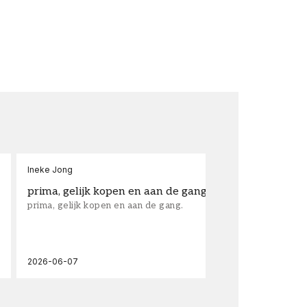
Ineke Jong
fra
prima, gelijk kopen en aan de gang.
su
prima, gelijk kopen en aan de gang.
sup
los
wal
2026-06-07
202