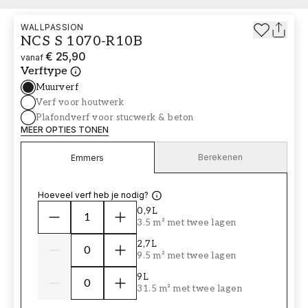
WALLPASSION
NCS S 1070-R10B
€ 25,90
vanaf
Verftype
Muurverf
Verf voor houtwerk
Plafondverf voor stucwerk & beton
MEER OPTIES TONEN
Berekenen
Emmers
Hoeveel verf heb je nodig?
0,9L
3.5 m² met twee lagen
2,7L
9.5 m² met twee lagen
9L
31.5 m² met twee lagen