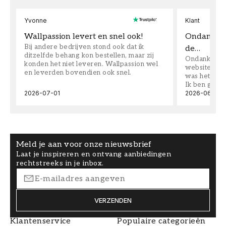
Yvonne
Klant
Wallpassion levert en snel ook!
Ondanks da
Bij andere bedrijven stond ook dat ik
de…
ditzelfde behang kon bestellen, maar zij
Ondanks dat 
konden het niet leveren. Wallpassion wel
website toen
en leverden bovendien ook snel.
was het supe
Ik ben goed
2026-07-01
2026-06-08
Meld je aan voor onze nieuwsbrief
Laat je inspireren en ontvang aanbiedingen
rechtstreeks in je inbox.
VERZENDEN
Klantenservice
Populaire categorieën