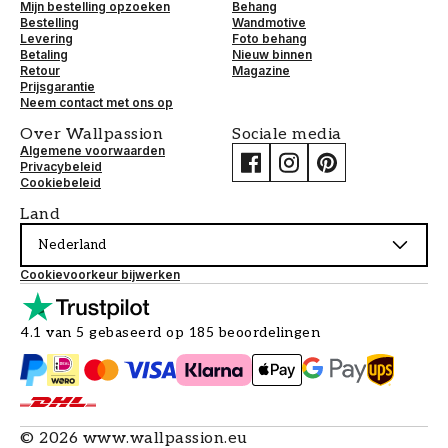
Mijn bestelling opzoeken
Behang
Bestelling
Wandmotive
Levering
Foto behang
Betaling
Nieuw binnen
Retour
Magazine
Prijsgarantie
Neem contact met ons op
Over Wallpassion
Sociale media
Algemene voorwaarden
Privacybeleid
Cookiebeleid
Land
Nederland
Cookievoorkeur bijwerken
4.1 van 5 gebaseerd op 185 beoordelingen
©
2026
www.wallpassion.eu