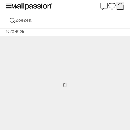
Summer Sale 30%
Zoeken
Verf
Bestelling gebaseerd op NCS
Bestelling door NCS
1070-R10B
Loading…