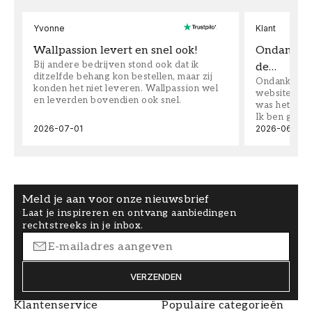
Yvonne
Klant
Wallpassion levert en snel ook!
Ondanks da
Bij andere bedrijven stond ook dat ik
de…
ditzelfde behang kon bestellen, maar zij
Ondanks dat 
konden het niet leveren. Wallpassion wel
website toen
en leverden bovendien ook snel.
was het supe
Ik ben goed
2026-07-01
2026-06-08
Meld je aan voor onze nieuwsbrief
Laat je inspireren en ontvang aanbiedingen
rechtstreeks in je inbox.
VERZENDEN
Klantenservice
Populaire categorieën