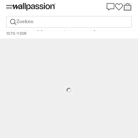
Summer Sale 30%
Zoeken
Verf
Bestelling gebaseerd op NCS
Bestelling door NCS
1070-Y30R
Loading…