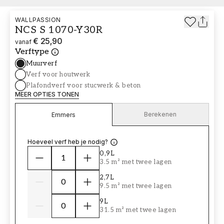
WALLPASSION
NCS S 1070-Y30R
€ 25,90
vanaf
Verftype
Muurverf
Verf voor houtwerk
Plafondverf voor stucwerk & beton
MEER OPTIES TONEN
Berekenen
Emmers
Hoeveel verf heb je nodig?
0,9L
3.5 m² met twee lagen
2,7L
9.5 m² met twee lagen
9L
31.5 m² met twee lagen