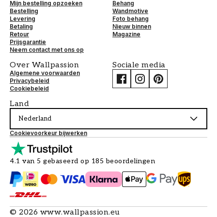
Mijn bestelling opzoeken
Behang
Bestelling
Wandmotive
Levering
Foto behang
Betaling
Nieuw binnen
Retour
Magazine
Prijsgarantie
Neem contact met ons op
Over Wallpassion
Sociale media
Algemene voorwaarden
Privacybeleid
Cookiebeleid
Land
Nederland
Cookievoorkeur bijwerken
4.1 van 5 gebaseerd op 185 beoordelingen
©
2026
www.wallpassion.eu