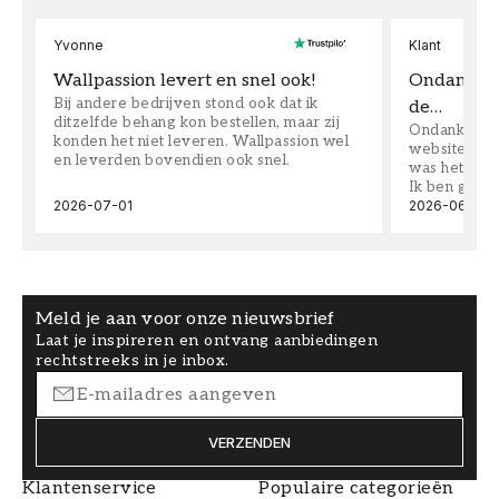
Yvonne
Klant
Wallpassion levert en snel ook!
Ondanks da
Bij andere bedrijven stond ook dat ik
de…
ditzelfde behang kon bestellen, maar zij
Ondanks dat 
konden het niet leveren. Wallpassion wel
website toen
en leverden bovendien ook snel.
was het supe
Ik ben goed
2026-07-01
2026-06-08
Meld je aan voor onze nieuwsbrief
Laat je inspireren en ontvang aanbiedingen
rechtstreeks in je inbox.
VERZENDEN
Klantenservice
Populaire categorieën