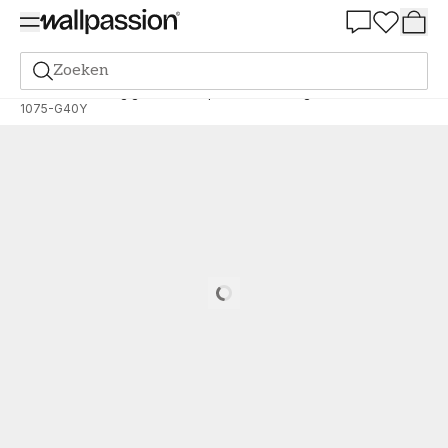
Summer Sale 30%
Zoeken
Verf
Bestelling gebaseerd op NCS
Bestelling door NCS
1075-G40Y
Loading…