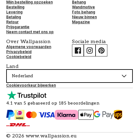
Mijn bestelling opzoeken
Behang
Bestelling
Wandmotive
Levering
Foto behang
Betaling
Nieuw binnen
Retour
Magazine
Prijsgarantie
Neem contact met ons op
Over Wallpassion
Sociale media
Algemene voorwaarden
Privacybeleid
Cookiebeleid
Land
Nederland
Cookievoorkeur bijwerken
4.1 van 5 gebaseerd op 185 beoordelingen
©
2026
www.wallpassion.eu