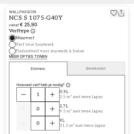
WALLPASSION
NCS S 1075-G40Y
€ 25,90
vanaf
Verftype
Muurverf
Verf voor houtwerk
Plafondverf voor stucwerk & beton
MEER OPTIES TONEN
Berekenen
Emmers
Hoeveel verf heb je nodig?
0,9L
3.5 m² met twee lagen
2,7L
9.5 m² met twee lagen
9L
31.5 m² met twee lagen