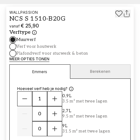
WALLPASSION
NCS S 1510-B20G
€ 25,90
vanaf
Verftype
Muurverf
Verf voor houtwerk
Plafondverf voor stucwerk & beton
MEER OPTIES TONEN
Berekenen
Emmers
Hoeveel verf heb je nodig?
0,9L
3.5 m² met twee lagen
2,7L
9.5 m² met twee lagen
9L
31.5 m² met twee lagen