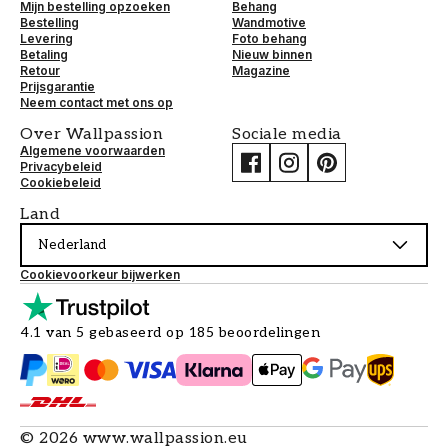
Mijn bestelling opzoeken
Behang
Bestelling
Wandmotive
Levering
Foto behang
Betaling
Nieuw binnen
Retour
Magazine
Prijsgarantie
Neem contact met ons op
Over Wallpassion
Sociale media
Algemene voorwaarden
Privacybeleid
Cookiebeleid
Land
Nederland
Cookievoorkeur bijwerken
4.1 van 5 gebaseerd op 185 beoordelingen
©
2026
www.wallpassion.eu