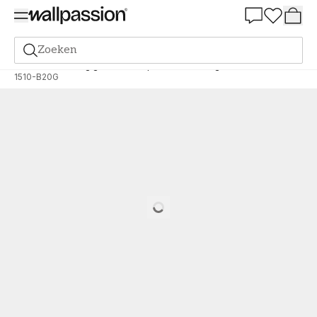
Summer Sale 30%
Zoeken
Verf
Bestelling gebaseerd op NCS
Bestelling door NCS
1510-B20G
Loading…