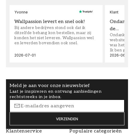
Yvonne
Klant
Wallpassion levert en snel ook!
Ondanks da
Bij andere bedrijven stond ook dat ik
de…
ditzelfde behang kon bestellen, maar zij
Ondanks dat 
konden het niet leveren. Wallpassion wel
website toen
en leverden bovendien ook snel.
was het supe
Ik ben goed
2026-07-01
2026-06-08
Meld je aan voor onze nieuwsbrief
Laat je inspireren en ontvang aanbiedingen
rechtstreeks in je inbox.
VERZENDEN
Klantenservice
Populaire categorieën