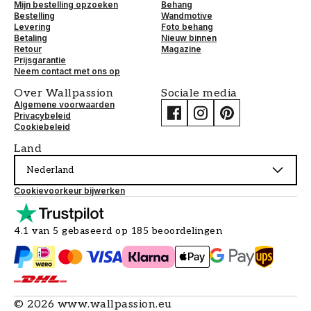
Mijn bestelling opzoeken
Behang
Bestelling
Wandmotive
Levering
Foto behang
Betaling
Nieuw binnen
Retour
Magazine
Prijsgarantie
Neem contact met ons op
Over Wallpassion
Sociale media
Algemene voorwaarden
Privacybeleid
Cookiebeleid
Land
Nederland
Cookievoorkeur bijwerken
4.1 van 5 gebaseerd op 185 beoordelingen
©
2026
www.wallpassion.eu