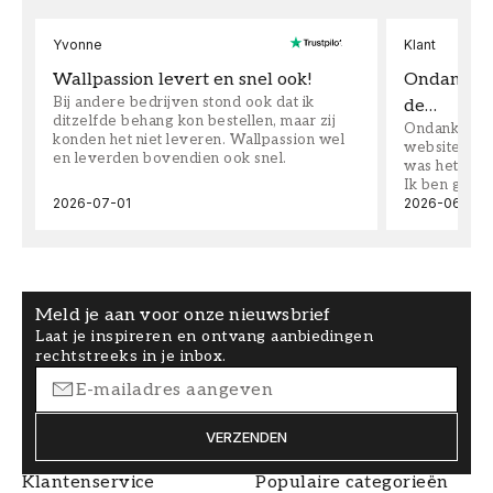
Yvonne
Klant
Wallpassion levert en snel ook!
Ondanks da
Bij andere bedrijven stond ook dat ik
de…
ditzelfde behang kon bestellen, maar zij
Ondanks dat 
konden het niet leveren. Wallpassion wel
website toen
en leverden bovendien ook snel.
was het supe
Ik ben goed
2026-07-01
2026-06-08
Meld je aan voor onze nieuwsbrief
Laat je inspireren en ontvang aanbiedingen
rechtstreeks in je inbox.
VERZENDEN
Klantenservice
Populaire categorieën