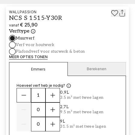
WALLPASSION
NCS S 1515-Y30R
€ 25,90
vanaf
Verftype
Muurverf
Verf voor houtwerk
Plafondverf voor stucwerk & beton
MEER OPTIES TONEN
Berekenen
Emmers
Hoeveel verf heb je nodig?
0,9L
3.5 m² met twee lagen
2,7L
9.5 m² met twee lagen
9L
31.5 m² met twee lagen