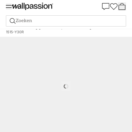
Summer Sale 30%
Zoeken
Verf
Bestelling gebaseerd op NCS
Bestelling door NCS
1515-Y30R
Loading…