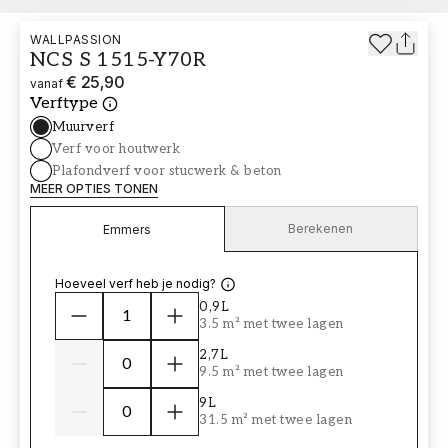
WALLPASSION
NCS S 1515-Y70R
€ 25,90
vanaf
Verftype
Muurverf
Verf voor houtwerk
Plafondverf voor stucwerk & beton
MEER OPTIES TONEN
Berekenen
Emmers
Hoeveel verf heb je nodig?
0,9L
3.5 m² met twee lagen
2,7L
9.5 m² met twee lagen
9L
31.5 m² met twee lagen