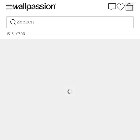
Summer Sale 30%
Zoeken
Verf
Bestelling gebaseerd op NCS
Bestelling door NCS
1515-Y70R
Loading…