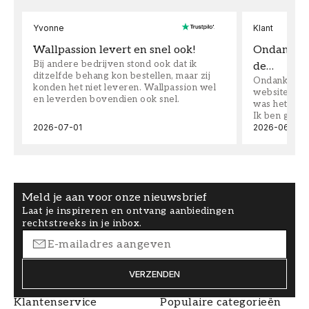
Yvonne
Klant
Wallpassion levert en snel ook!
Ondanks da
Bij andere bedrijven stond ook dat ik
de…
ditzelfde behang kon bestellen, maar zij
Ondanks dat 
konden het niet leveren. Wallpassion wel
website toen
en leverden bovendien ook snel.
was het supe
Ik ben goed
2026-07-01
2026-06-08
Meld je aan voor onze nieuwsbrief
Laat je inspireren en ontvang aanbiedingen
rechtstreeks in je inbox.
VERZENDEN
Klantenservice
Populaire categorieën