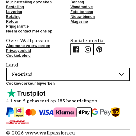
Mijn bestelling opzoeken
Behang
Bestelling
Wandmotive
Levering
Foto behang
Betaling
Nieuw binnen
Retour
Magazine
Prijsgarantie
Neem contact met ons op
Over Wallpassion
Sociale media
Algemene voorwaarden
Privacybeleid
Cookiebeleid
Land
Nederland
Cookievoorkeur bijwerken
4.1 van 5 gebaseerd op 185 beoordelingen
©
2026
www.wallpassion.eu