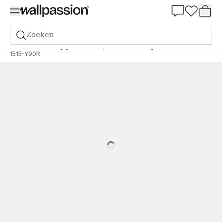
Summer Sale 30%
Zoeken
Verf
Bestelling gebaseerd op NCS
Bestelling door NCS
1515-Y90R
Loading…