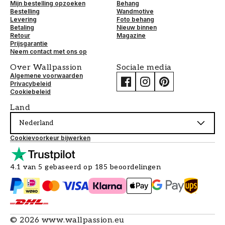
Mijn bestelling opzoeken
Behang
Bestelling
Wandmotive
Levering
Foto behang
Betaling
Nieuw binnen
Retour
Magazine
Prijsgarantie
Neem contact met ons op
Over Wallpassion
Sociale media
Algemene voorwaarden
Privacybeleid
Cookiebeleid
Land
Nederland
Cookievoorkeur bijwerken
4.1 van 5 gebaseerd op 185 beoordelingen
©
2026
www.wallpassion.eu