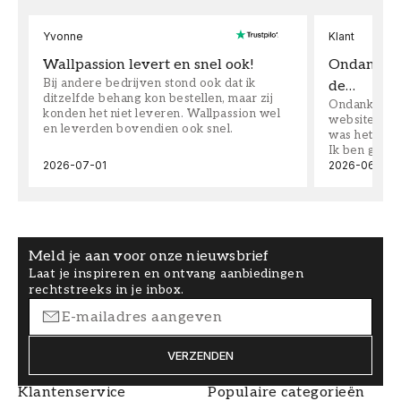
Yvonne
Klant
Wallpassion levert en snel ook!
Ondanks da
Bij andere bedrijven stond ook dat ik
de…
ditzelfde behang kon bestellen, maar zij
Ondanks dat 
konden het niet leveren. Wallpassion wel
website toen
en leverden bovendien ook snel.
was het supe
Ik ben goed
2026-07-01
2026-06-08
Meld je aan voor onze nieuwsbrief
Laat je inspireren en ontvang aanbiedingen
rechtstreeks in je inbox.
VERZENDEN
Klantenservice
Populaire categorieën