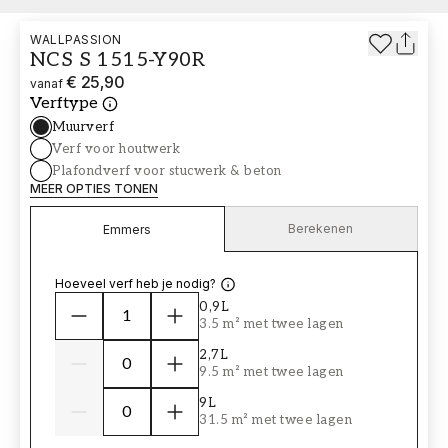
WALLPASSION
NCS S 1515-Y90R
€ 25,90
vanaf
Verftype
Muurverf
Verf voor houtwerk
Plafondverf voor stucwerk & beton
MEER OPTIES TONEN
Berekenen
Emmers
Hoeveel verf heb je nodig?
0,9L
3.5 m² met twee lagen
2,7L
9.5 m² met twee lagen
9L
31.5 m² met twee lagen