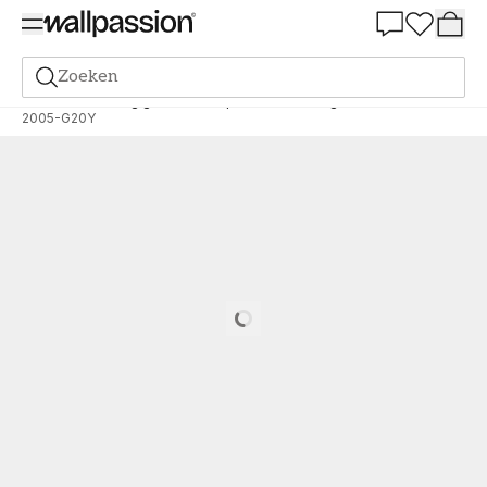
Summer Sale 30%
Zoeken
Verf
Bestelling gebaseerd op NCS
Bestelling door NCS
2005-G20Y
Loading…