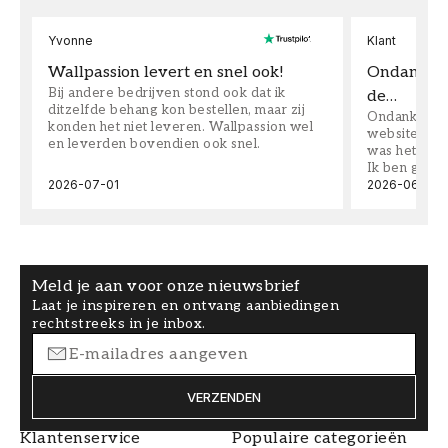
Yvonne
Klant
Wallpassion levert en snel ook!
Ondanks da
Bij andere bedrijven stond ook dat ik
de…
ditzelfde behang kon bestellen, maar zij
Ondanks dat 
konden het niet leveren. Wallpassion wel
website toen
en leverden bovendien ook snel.
was het supe
Ik ben goed
2026-07-01
2026-06-08
Meld je aan voor onze nieuwsbrief
Laat je inspireren en ontvang aanbiedingen
rechtstreeks in je inbox.
VERZENDEN
Klantenservice
Populaire categorieën