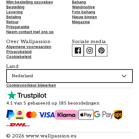
Mijn bestelling opzoeken
Behang
Bestelling
Wandmotive
Levering
Foto behang
Betaling
Nieuw binnen
Retour
Magazine
Prijsgarantie
Neem contact met ons op
Over Wallpassion
Sociale media
Algemene voorwaarden
Privacybeleid
Cookiebeleid
Land
Nederland
Cookievoorkeur bijwerken
4.1 van 5 gebaseerd op 185 beoordelingen
©
2026
www.wallpassion.eu