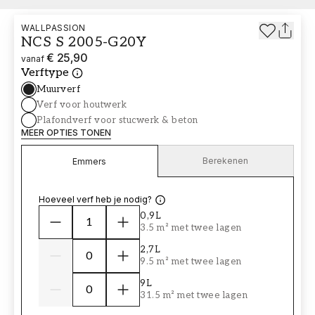
WALLPASSION
NCS S 2005-G20Y
€ 25,90
vanaf
Verftype
Muurverf
Verf voor houtwerk
Plafondverf voor stucwerk & beton
MEER OPTIES TONEN
Berekenen
Emmers
Hoeveel verf heb je nodig?
0,9L
3.5 m² met twee lagen
2,7L
9.5 m² met twee lagen
9L
31.5 m² met twee lagen