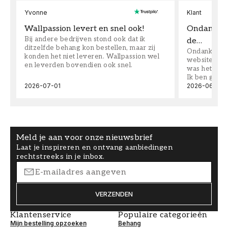
Yvonne
Klant
Wallpassion levert en snel ook!
Ondanks da
Bij andere bedrijven stond ook dat ik
de…
ditzelfde behang kon bestellen, maar zij
Ondanks dat 
konden het niet leveren. Wallpassion wel
website toen
en leverden bovendien ook snel.
was het supe
Ik ben goed
2026-07-01
2026-06-08
Meld je aan voor onze nieuwsbrief
Laat je inspireren en ontvang aanbiedingen
rechtstreeks in je inbox.
VERZENDEN
Klantenservice
Populaire categorieën
Mijn bestelling opzoeken
Behang