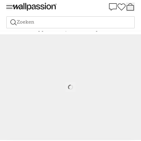
Summer Sale 30%
Zoeken
Verf
Bestelling gebaseerd op NCS
Bestelling door NCS
2010-R
Loading…