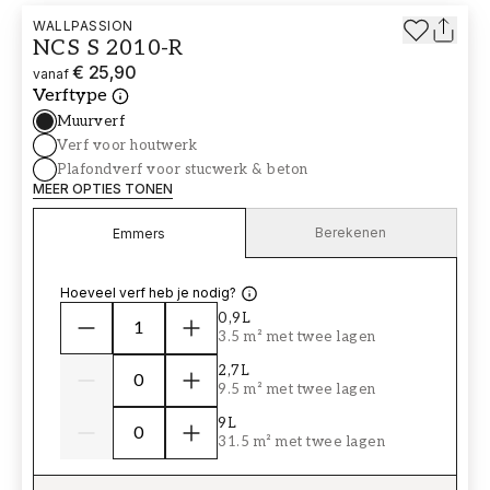
WALLPASSION
NCS S 2010-R
€ 25,90
vanaf
Verftype
Muurverf
Verf voor houtwerk
Plafondverf voor stucwerk & beton
MEER OPTIES TONEN
Berekenen
Emmers
Hoeveel verf heb je nodig?
0,9L
3.5 m² met twee lagen
2,7L
9.5 m² met twee lagen
9L
31.5 m² met twee lagen