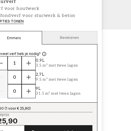
urverf
rf voor houtwerk
afondverf voor stucwerk & beton
PTIES TONEN
Berekenen
Emmers
veel verf heb je nodig?
0,9L
3.5 m² met twee lagen
2,7L
9.5 m² met twee lagen
9L
31.5 m² met twee lagen
,90
(
1 voor € 25,90
)
lprijs
25,90