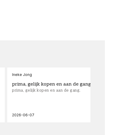
Ineke Jong
fra
prima, gelijk kopen en aan de gang.
su
prima, gelijk kopen en aan de gang.
sup
los
wal
2026-06-07
202