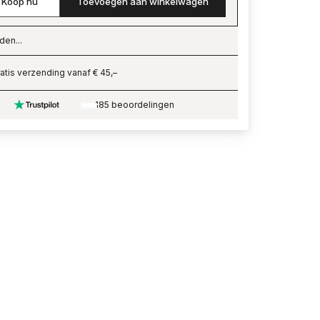
Koop nu
Toevoegen aan winkelwagen
den...
ading…
atis verzending vanaf € 45,–
185 beoordelingen