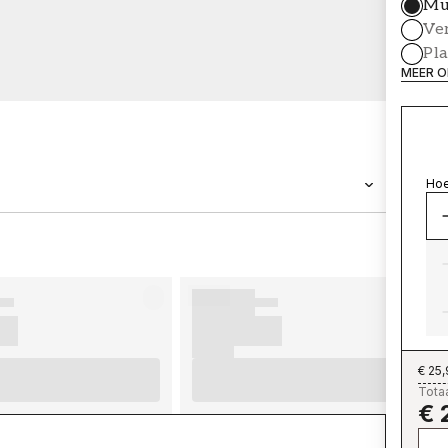
Mu
Ve
Pl
MEER O
Hoe
MERK
Wallpassion
€ 25
Totaa
€ 