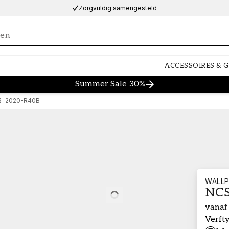
Zorgvuldig samengesteld
ng…
ACCESSOIRES & 
Summer Sale 30%
S
2020-R40B
WALLP
NCS
Loading…
vanaf
Verft