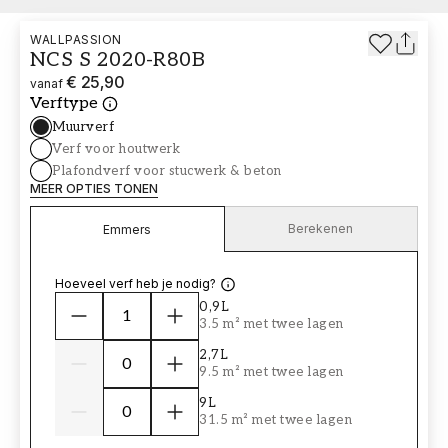
WALLPASSION
NCS S 2020-R80B
€ 25,90
vanaf
Verftype
Muurverf
Verf voor houtwerk
Plafondverf voor stucwerk & beton
MEER OPTIES TONEN
Berekenen
Emmers
Hoeveel verf heb je nodig?
0,9L
3.5 m² met twee lagen
2,7L
9.5 m² met twee lagen
9L
31.5 m² met twee lagen