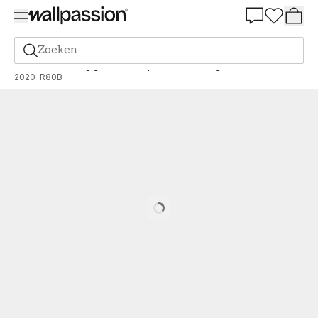
Summer Sale 30%
Zoeken
Verf
Bestelling gebaseerd op NCS
Bestelling door NCS
2020-R80B
Loading…