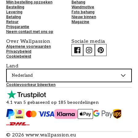
Mijn bestelling opzoeken
Behang
Bestelling
Wandmotive
Levering
Foto behang
Betaling
Nieuw binnen
Retour
Magazine
Prijsgarantie
Neem contact met ons op
Over Wallpassion
Sociale media
Algemene voorwaarden
Privacybeleid
Cookiebeleid
Land
Nederland
Cookievoorkeur bijwerken
4.1 van 5 gebaseerd op 185 beoordelingen
©
2026
www.wallpassion.eu