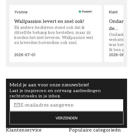
Yvonne
Klant
Wallpassion levert en snel ook!
Ondanks da
Bij andere bedrijven stond ook dat ik
de…
ditzelfde behang kon bestellen, maar zij
Ondanks dat 
konden het niet leveren. Wallpassion wel
website toen
en leverden bovendien ook snel.
was het supe
Ik ben goed
2026-07-01
2026-06-08
Meld je aan voor onze nieuwsbrief
Laat je inspireren en ontvang aanbiedingen
rechtstreeks in je inbox.
VERZENDEN
Klantenservice
Populaire categorieën