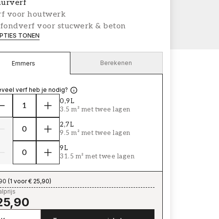
urverf
rf voor houtwerk
afondverf voor stucwerk & beton
PTIES TONEN
Berekenen
Emmers
veel verf heb je nodig?
0,9L
3.5 m² met twee lagen
2,7L
9.5 m² met twee lagen
9L
31.5 m² met twee lagen
,90
(
1 voor € 25,90
)
lprijs
25,90