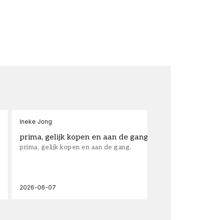
Ineke Jong
fra
prima, gelijk kopen en aan de gang.
su
prima, gelijk kopen en aan de gang.
sup
los
wal
2026-06-07
202