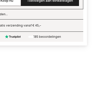
Koop nu
Toevoegen aan winkelwagen
den...
ading…
atis verzending vanaf € 45,–
185 beoordelingen