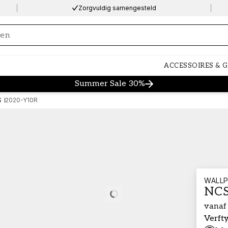
Zorgvuldig samengesteld
ng…
ACCESSOIRES & 
Summer Sale 30%
S
2020-Y10R
WALLP
NCS
Loading…
vanaf
Verft