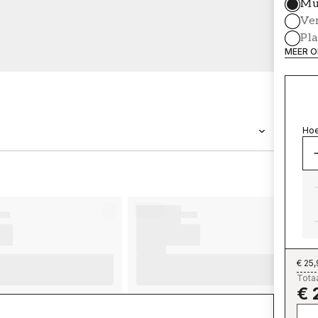
Mu
Ve
Pl
MEER O
Hoe
MERK
Wallpassion
€ 25
Totaa
€ 