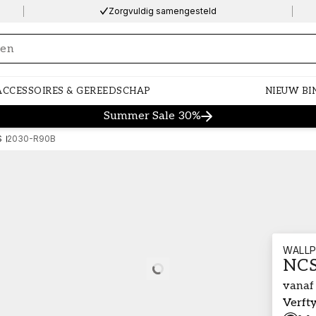
Zorgvuldig samengesteld
ng…
ACCESSOIRES & GEREEDSCHAP
NIEUW BI
Summer Sale 30%
S
2030-R90B
WALLP
NCS
Loading…
vanaf
Verft