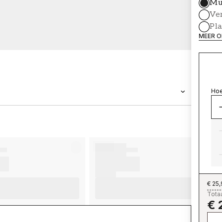
Mu
Ve
Pl
MEER O
Hoe
MERK
Wallpassion
€ 25
Totaa
€ 