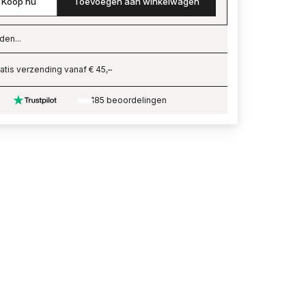
Koop nu
Toevoegen aan winkelwagen
den...
ading…
atis verzending vanaf € 45,–
185 beoordelingen