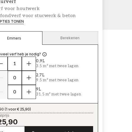
urverf
rf voor houtwerk
afondverf voor stucwerk & beton
PTIES TONEN
Berekenen
Emmers
veel verf heb je nodig?
0,9L
3.5 m² met twee lagen
2,7L
9.5 m² met twee lagen
9L
31.5 m² met twee lagen
,90
(
1 voor € 25,90
)
lprijs
25,90