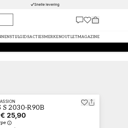
Snelle levering
NNEN
STIJLGIDS
ACTIES
MERKEN
OUTLET
MAGAZINE
ASSION
 S 2030-R90B
€ 25,90
ype