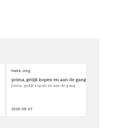
Ineke Jong
fra
prima, gelijk kopen en aan de gang.
su
prima, gelijk kopen en aan de gang.
sup
los
wal
2026-06-07
202