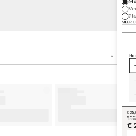
Mu
Ve
Pl
MEER O
Hoe
MERK
Wallpassion
€ 25
Totaa
€ 