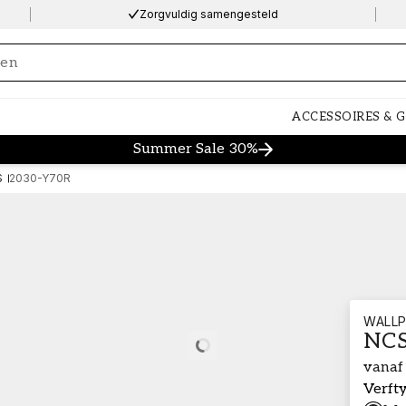
Zorgvuldig samengesteld
ng…
ACCESSOIRES & 
Summer Sale 30%
S
2030-Y70R
WALLP
NCS
Loading…
vanaf
Verft