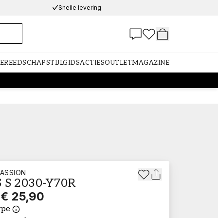
Snelle levering
GEREEDSCHAP
STIJLGIDS
ACTIES
OUTLET
MAGAZINE
ASSION
 S 2030-Y70R
€ 25,90
ype