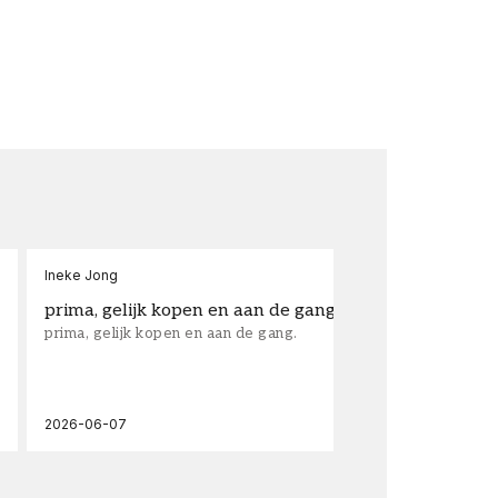
Ineke Jong
fra
prima, gelijk kopen en aan de gang.
su
prima, gelijk kopen en aan de gang.
sup
los
wal
2026-06-07
202