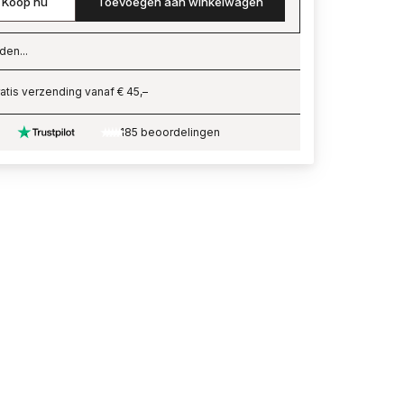
Koop nu
Toevoegen aan winkelwagen
den...
ading…
atis verzending vanaf € 45,–
185 beoordelingen