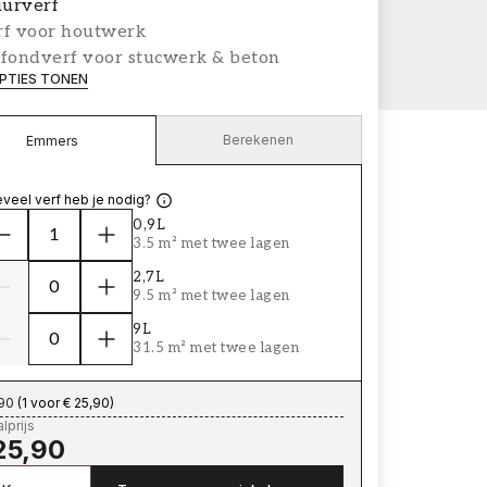
urverf
rf voor houtwerk
afondverf voor stucwerk & beton
PTIES TONEN
Berekenen
Emmers
veel verf heb je nodig?
0,9L
3.5 m² met twee lagen
2,7L
9.5 m² met twee lagen
9L
31.5 m² met twee lagen
,90
(
1 voor € 25,90
)
lprijs
25,90