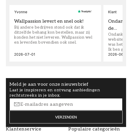
Yvonne
Klant
Wallpassion levert en snel ook!
Ondanks da
Bij andere bedrijven stond ook dat ik
de…
ditzelfde behang kon bestellen, maar zij
Ondanks dat 
konden het niet leveren. Wallpassion wel
website toen
en leverden bovendien ook snel.
was het supe
Ik ben goed
2026-07-01
2026-06-08
Meld je aan voor onze nieuwsbrief
Laat je inspireren en ontvang aanbiedingen
rechtstreeks in je inbox.
VERZENDEN
Klantenservice
Populaire categorieën