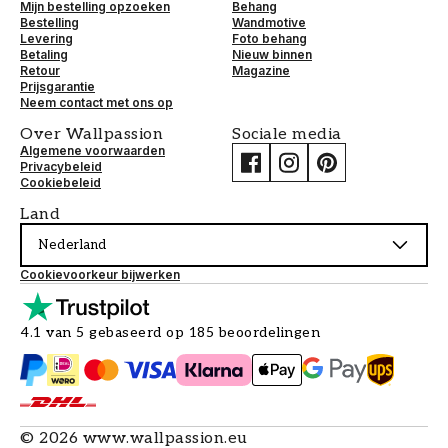
Mijn bestelling opzoeken
Behang
Bestelling
Wandmotive
Levering
Foto behang
Betaling
Nieuw binnen
Retour
Magazine
Prijsgarantie
Neem contact met ons op
Over Wallpassion
Sociale media
Algemene voorwaarden
Privacybeleid
Cookiebeleid
Land
Nederland
Cookievoorkeur bijwerken
4.1 van 5 gebaseerd op 185 beoordelingen
©
2026
www.wallpassion.eu