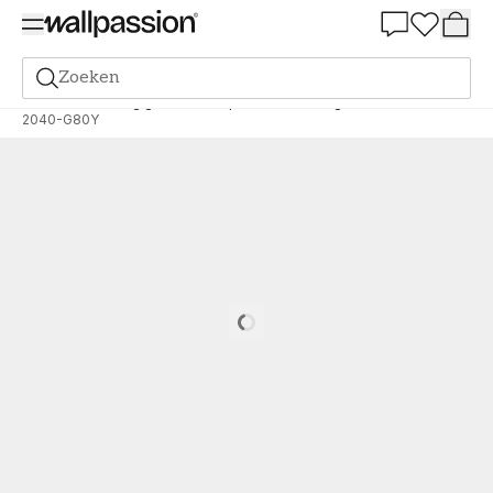
Summer Sale 30%
Zoeken
Verf
Bestelling gebaseerd op NCS
Bestelling door NCS
2040-G80Y
Loading…