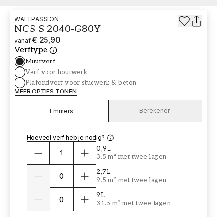
WALLPASSION
NCS S 2040-G80Y
€ 25,90
vanaf
Verftype
Muurverf
Verf voor houtwerk
Plafondverf voor stucwerk & beton
MEER OPTIES TONEN
Berekenen
Emmers
Hoeveel verf heb je nodig?
0,9L
3.5 m² met twee lagen
2,7L
9.5 m² met twee lagen
9L
31.5 m² met twee lagen