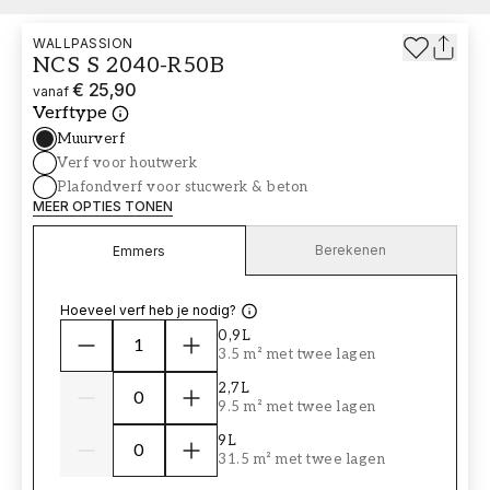
WALLPASSION
NCS S 2040-R50B
€ 25,90
vanaf
Verftype
Muurverf
Verf voor houtwerk
Plafondverf voor stucwerk & beton
MEER OPTIES TONEN
Berekenen
Emmers
Hoeveel verf heb je nodig?
0,9L
3.5 m² met twee lagen
2,7L
9.5 m² met twee lagen
9L
31.5 m² met twee lagen