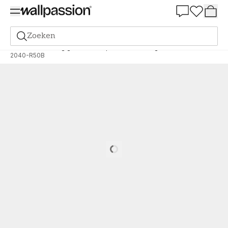
Summer Sale 30%
Zoeken
Verf
Bestelling gebaseerd op NCS
Bestelling door NCS
2040-R50B
Loading…