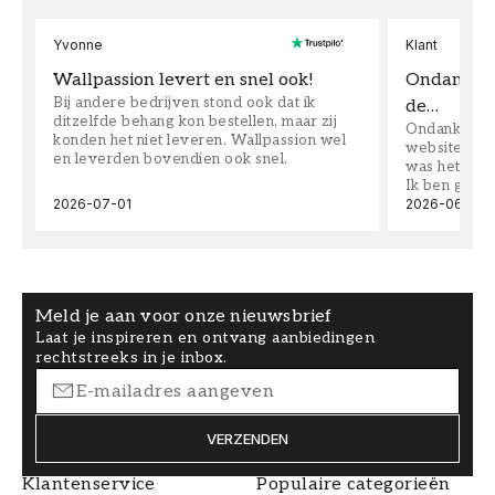
Yvonne
Klant
Wallpassion levert en snel ook!
Ondanks da
Bij andere bedrijven stond ook dat ik
de…
ditzelfde behang kon bestellen, maar zij
Ondanks dat 
konden het niet leveren. Wallpassion wel
website toen
en leverden bovendien ook snel.
was het supe
Ik ben goed
2026-07-01
2026-06-08
Meld je aan voor onze nieuwsbrief
Laat je inspireren en ontvang aanbiedingen
rechtstreeks in je inbox.
VERZENDEN
Klantenservice
Populaire categorieën