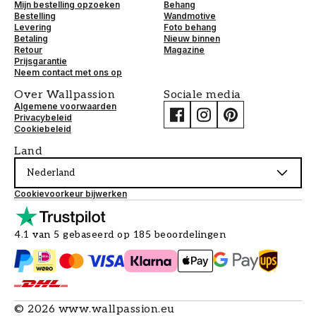
Mijn bestelling opzoeken
Behang
Bestelling
Wandmotive
Levering
Foto behang
Betaling
Nieuw binnen
Retour
Magazine
Prijsgarantie
Neem contact met ons op
Over Wallpassion
Sociale media
Algemene voorwaarden
Privacybeleid
Cookiebeleid
Land
Nederland
Cookievoorkeur bijwerken
4.1 van 5 gebaseerd op 185 beoordelingen
©
2026
www.wallpassion.eu