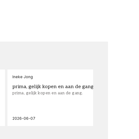
Ineke Jong
fra
prima, gelijk kopen en aan de gang.
su
prima, gelijk kopen en aan de gang.
sup
los
wal
2026-06-07
202