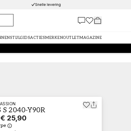
Snelle levering
NNEN
STIJLGIDS
ACTIES
MERKEN
OUTLET
MAGAZINE
ASSION
 S 2040-Y90R
€ 25,90
ype