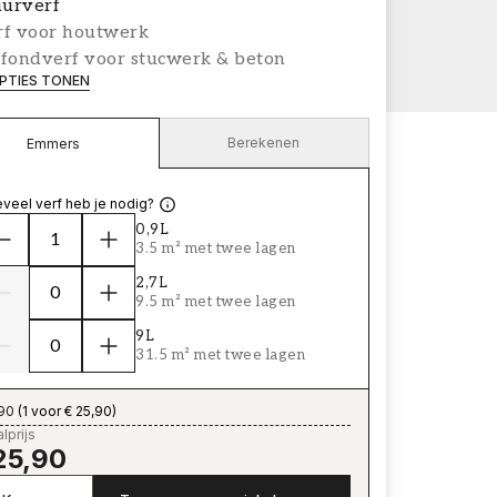
urverf
rf voor houtwerk
afondverf voor stucwerk & beton
PTIES TONEN
Berekenen
Emmers
veel verf heb je nodig?
0,9L
3.5 m² met twee lagen
2,7L
9.5 m² met twee lagen
9L
31.5 m² met twee lagen
,90
(
1 voor € 25,90
)
lprijs
25,90