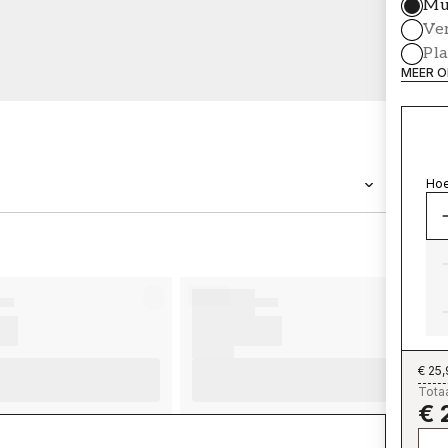
Mu
Ve
Pl
MEER O
Hoe
MERK
Wallpassion
€ 25
Totaa
€ 