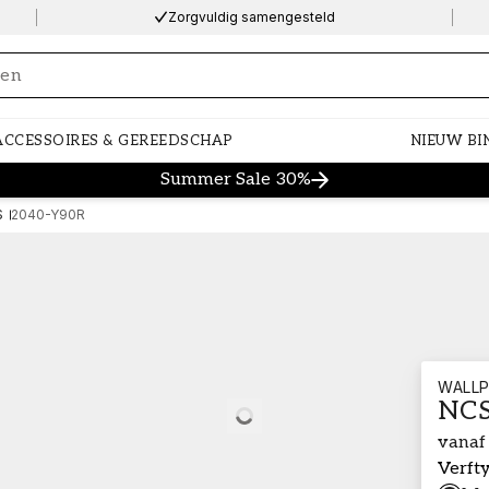
Zorgvuldig samengesteld
ng…
ACCESSOIRES & GEREEDSCHAP
NIEUW BI
Summer Sale 30%
S
2040-Y90R
WALLP
NCS
Loading…
vanaf
Verft