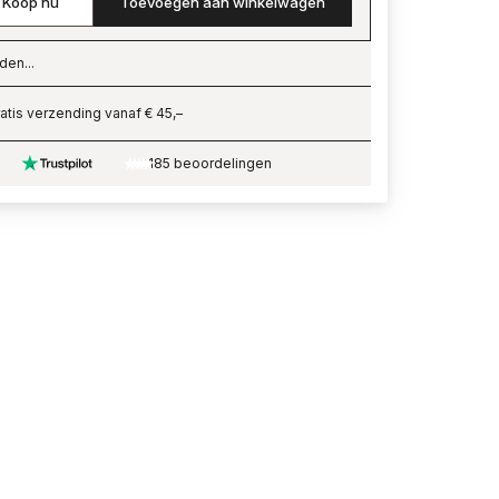
Koop nu
Toevoegen aan winkelwagen
den...
ading…
atis verzending vanaf € 45,–
185 beoordelingen