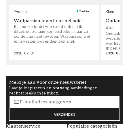
Yvonne
Klant
Wallpassion levert en snel ook!
Ondanks da
Bij andere bedrijven stond ook dat ik
de…
ditzelfde behang kon bestellen, maar zij
Ondanks dat 
konden het niet leveren. Wallpassion wel
website toen
en leverden bovendien ook snel.
was het supe
Ik ben goed
2026-07-01
2026-06-08
Meld je aan voor onze nieuwsbrief
Laat je inspireren en ontvang aanbiedingen
rechtstreeks in je inbox.
VERZENDEN
Klantenservice
Populaire categorieën