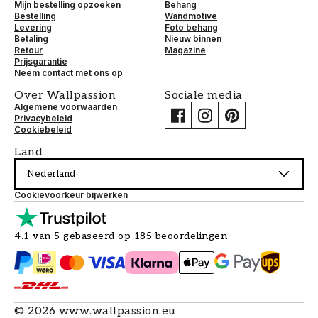
Mijn bestelling opzoeken
Behang
Bestelling
Wandmotive
Levering
Foto behang
Betaling
Nieuw binnen
Retour
Magazine
Prijsgarantie
Neem contact met ons op
Over Wallpassion
Sociale media
Algemene voorwaarden
Privacybeleid
Cookiebeleid
Land
Nederland
Cookievoorkeur bijwerken
4.1 van 5 gebaseerd op 185 beoordelingen
©
2026
www.wallpassion.eu