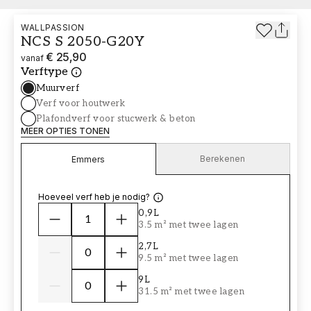
WALLPASSION
NCS S 2050-G20Y
€ 25,90
vanaf
Verftype
Muurverf
Verf voor houtwerk
Plafondverf voor stucwerk & beton
MEER OPTIES TONEN
Berekenen
Emmers
Hoeveel verf heb je nodig?
0,9L
3.5 m² met twee lagen
2,7L
9.5 m² met twee lagen
9L
31.5 m² met twee lagen