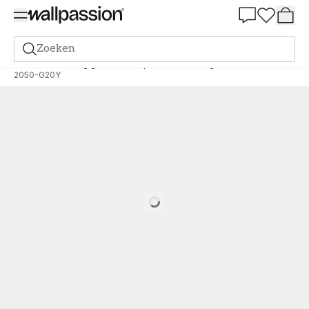
Summer Sale 30%
Zoeken
Verf
Bestelling gebaseerd op NCS
Bestelling door NCS
2050-G20Y
Loading…