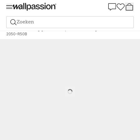
Summer Sale 30%
Zoeken
Verf
Bestelling gebaseerd op NCS
Bestelling door NCS
2050-R50B
Loading…