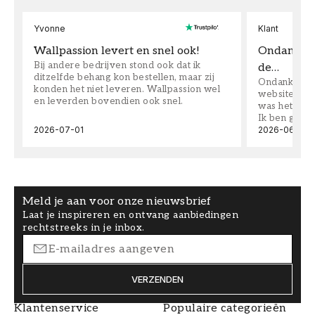
Yvonne
Klant
Wallpassion levert en snel ook!
Ondanks da
Bij andere bedrijven stond ook dat ik
de…
ditzelfde behang kon bestellen, maar zij
Ondanks dat 
konden het niet leveren. Wallpassion wel
website toen
en leverden bovendien ook snel.
was het supe
Ik ben goed
2026-07-01
2026-06-08
Meld je aan voor onze nieuwsbrief
Laat je inspireren en ontvang aanbiedingen
rechtstreeks in je inbox.
VERZENDEN
Klantenservice
Populaire categorieën