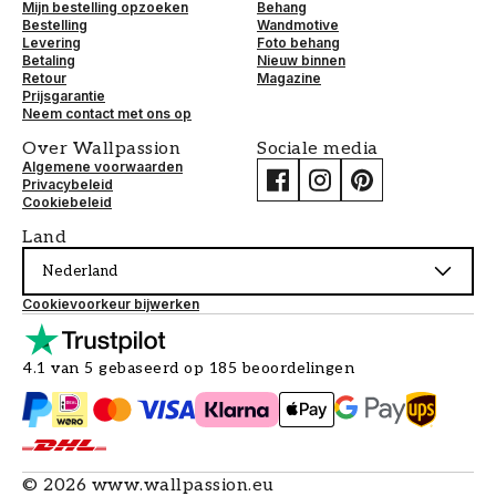
Mijn bestelling opzoeken
Behang
Bestelling
Wandmotive
Levering
Foto behang
Betaling
Nieuw binnen
Retour
Magazine
Prijsgarantie
Neem contact met ons op
Over Wallpassion
Sociale media
Algemene voorwaarden
Privacybeleid
Cookiebeleid
Land
Nederland
Cookievoorkeur bijwerken
4.1 van 5 gebaseerd op 185 beoordelingen
©
2026
www.wallpassion.eu