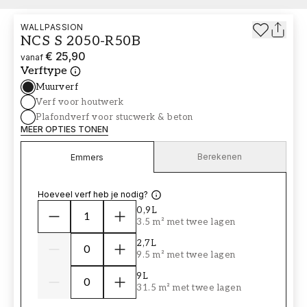
WALLPASSION
NCS S 2050-R50B
€ 25,90
vanaf
Verftype
Muurverf
Verf voor houtwerk
Plafondverf voor stucwerk & beton
MEER OPTIES TONEN
Berekenen
Emmers
Hoeveel verf heb je nodig?
0,9L
3.5 m² met twee lagen
2,7L
9.5 m² met twee lagen
9L
31.5 m² met twee lagen