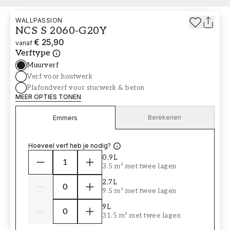
WALLPASSION
NCS S 2060-G20Y
€ 25,90
vanaf
Verftype
Muurverf
Verf voor houtwerk
Plafondverf voor stucwerk & beton
MEER OPTIES TONEN
Berekenen
Emmers
Hoeveel verf heb je nodig?
0,9L
3.5 m² met twee lagen
2,7L
9.5 m² met twee lagen
9L
31.5 m² met twee lagen