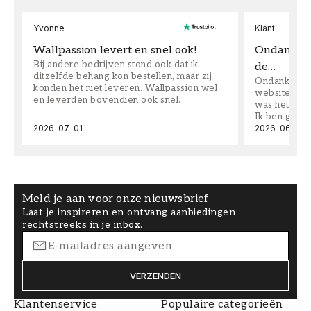
Yvonne
Klant
Wallpassion levert en snel ook!
Ondanks da
Bij andere bedrijven stond ook dat ik
de…
ditzelfde behang kon bestellen, maar zij
Ondanks dat 
konden het niet leveren. Wallpassion wel
website toen
en leverden bovendien ook snel.
was het supe
Ik ben goed
2026-07-01
2026-06-08
Meld je aan voor onze nieuwsbrief
Laat je inspireren en ontvang aanbiedingen
rechtstreeks in je inbox.
VERZENDEN
Klantenservice
Populaire categorieën