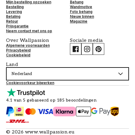
Mijn bestelling opzoeken
Behang
Bestelling
Wandmotive
Levering
Foto behang
Betaling
Nieuw binnen
Retour
Magazine
Prijsgarantie
Neem contact met ons op
Over Wallpassion
Sociale media
Algemene voorwaarden
Privacybeleid
Cookiebeleid
Land
Nederland
Cookievoorkeur bijwerken
4.1 van 5 gebaseerd op 185 beoordelingen
©
2026
www.wallpassion.eu