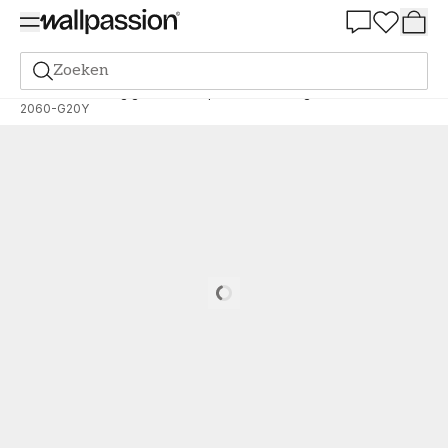
Summer Sale 30%
Zoeken
Verf
Bestelling gebaseerd op NCS
Bestelling door NCS
2060-G20Y
Loading…