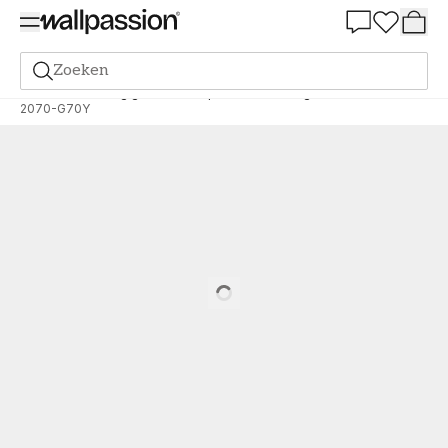
Summer Sale 30%
Zoeken
Verf
Bestelling gebaseerd op NCS
Bestelling door NCS
2070-G70Y
Loading…