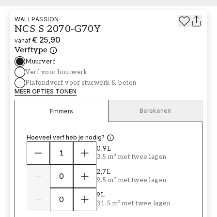
WALLPASSION
NCS S 2070-G70Y
€ 25,90
vanaf
Verftype
Muurverf
Verf voor houtwerk
Plafondverf voor stucwerk & beton
MEER OPTIES TONEN
Berekenen
Emmers
Hoeveel verf heb je nodig?
0,9L
3.5 m² met twee lagen
2,7L
9.5 m² met twee lagen
9L
31.5 m² met twee lagen