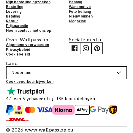
Mijn bestelling opzoeken
Behang
Bestelling
Wandmotive
Levering
Foto behang
Betaling
Nieuw binnen
Retour
Magazine
Prijsgarantie
Neem contact met ons op
Over Wallpassion
Sociale media
Algemene voorwaarden
Privacybeleid
Cookiebeleid
Land
Nederland
Cookievoorkeur bijwerken
4.1 van 5 gebaseerd op 185 beoordelingen
©
2026
www.wallpassion.eu