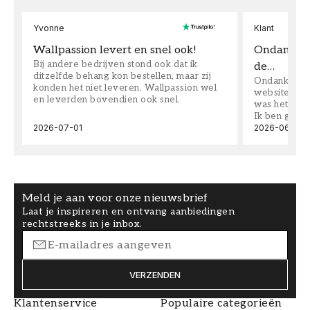
Yvonne
Klant
Wallpassion levert en snel ook!
Ondanks da
Bij andere bedrijven stond ook dat ik
de…
ditzelfde behang kon bestellen, maar zij
Ondanks dat 
konden het niet leveren. Wallpassion wel
website toen
en leverden bovendien ook snel.
was het supe
Ik ben goed
2026-07-01
2026-06-08
Meld je aan voor onze nieuwsbrief
Laat je inspireren en ontvang aanbiedingen
rechtstreeks in je inbox.
VERZENDEN
Klantenservice
Populaire categorieën