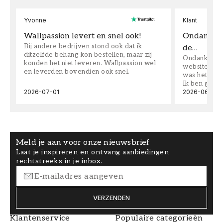
Yvonne
Klant
Wallpassion levert en snel ook!
Ondanks da
Bij andere bedrijven stond ook dat ik
de…
ditzelfde behang kon bestellen, maar zij
Ondanks dat 
konden het niet leveren. Wallpassion wel
website toen
en leverden bovendien ook snel.
was het supe
Ik ben goed
2026-07-01
2026-06-08
Meld je aan voor onze nieuwsbrief
Laat je inspireren en ontvang aanbiedingen
rechtstreeks in je inbox.
VERZENDEN
Klantenservice
Populaire categorieën