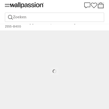
Summer Sale 30%
Zoeken
Verf
Bestelling gebaseerd op NCS
Bestelling door NCS
2555-B40G
Loading…