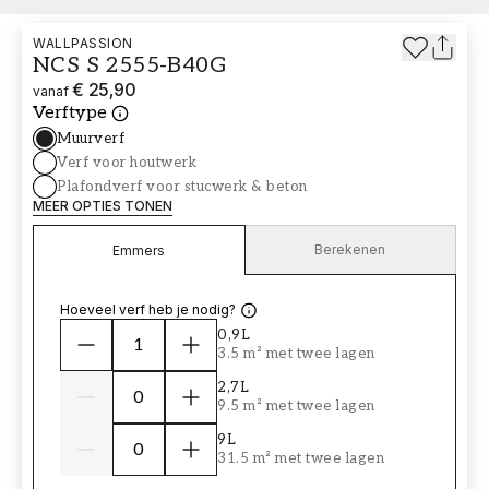
WALLPASSION
NCS S 2555-B40G
€ 25,90
vanaf
Verftype
Muurverf
Verf voor houtwerk
Plafondverf voor stucwerk & beton
MEER OPTIES TONEN
Berekenen
Emmers
Hoeveel verf heb je nodig?
0,9L
3.5 m² met twee lagen
2,7L
9.5 m² met twee lagen
9L
31.5 m² met twee lagen