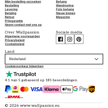
Mijn bestelling opzoeken
Behang
Bestelling
Wandmotive
Levering
Foto behang
Betaling
Nieuw binnen
Retour
Magazine
Prijsgarantie
Neem contact met ons op
Over Wallpassion
Sociale media
Algemene voorwaarden
Privacybeleid
Cookiebeleid
Land
Nederland
Cookievoorkeur bijwerken
4.1 van 5 gebaseerd op 185 beoordelingen
©
2026
www.wallpassion.eu