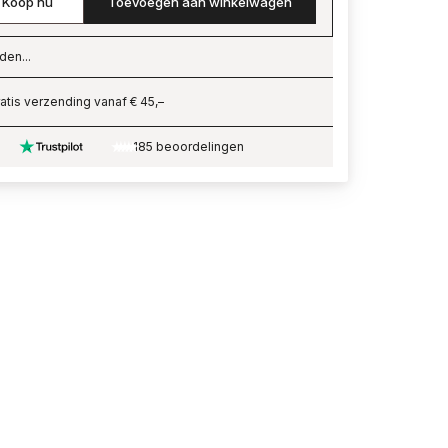
Koop nu
Toevoegen aan winkelwagen
den...
ading…
atis verzending vanaf € 45,–
185 beoordelingen