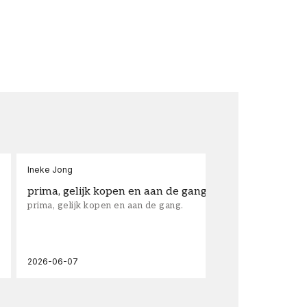
Ineke Jong
fra
prima, gelijk kopen en aan de gang.
su
prima, gelijk kopen en aan de gang.
sup
los
wal
2026-06-07
202