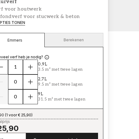
urverf
rf voor houtwerk
afondverf voor stucwerk & beton
PTIES TONEN
Berekenen
Emmers
veel verf heb je nodig?
0,9L
3.5 m² met twee lagen
2,7L
9.5 m² met twee lagen
9L
31.5 m² met twee lagen
,90
(
1 voor € 25,90
)
lprijs
25,90