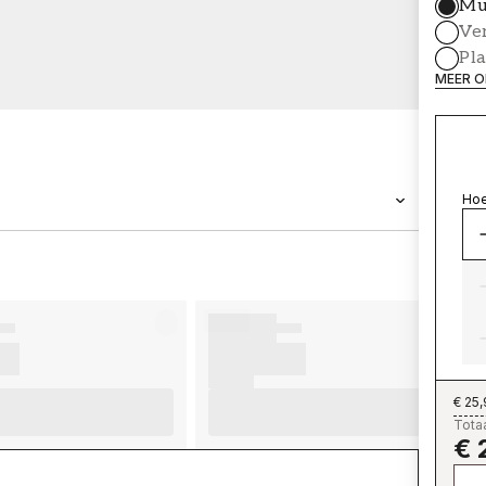
Mu
Ve
Pl
MEER O
Hoe
MERK
Wallpassion
€ 25
Totaa
€ 