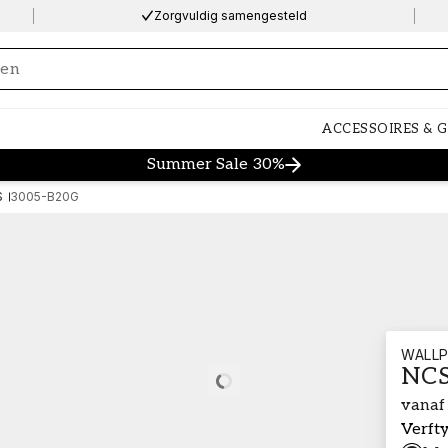
Zorgvuldig samengesteld
ng…
ACCESSOIRES & 
Summer Sale 30%
S
3005-B20G
WALLP
NCS
Loading…
vanaf
Verft