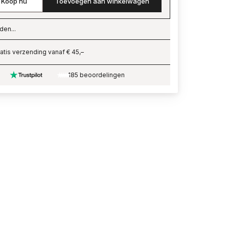
Koop nu
Toevoegen aan winkelwagen
den...
ading…
atis verzending vanaf € 45,–
185 beoordelingen