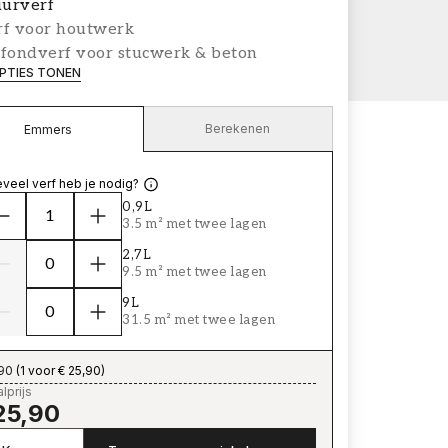
urverf
rf voor houtwerk
afondverf voor stucwerk & beton
PTIES TONEN
Berekenen
Emmers
veel verf heb je nodig?
0,9L
3.5 m² met twee lagen
2,7L
9.5 m² met twee lagen
9L
31.5 m² met twee lagen
,90
(
1 voor € 25,90
)
lprijs
25,90