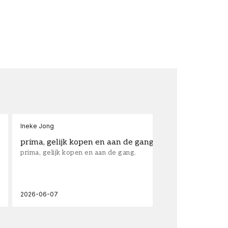
Ineke Jong
fra
prima, gelijk kopen en aan de gang.
su
prima, gelijk kopen en aan de gang.
sup
los
wal
2026-06-07
202