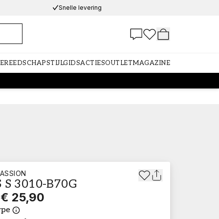
Snelle levering
GEREEDSCHAP
STIJLGIDS
ACTIES
OUTLET
MAGAZINE
ASSION
 S 3010-B70G
€ 25,90
ype