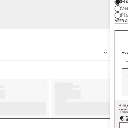
Mu
Ve
Pl
MEER O
Hoe
MERK
Wallpassion
€ 25
Totaa
€ 