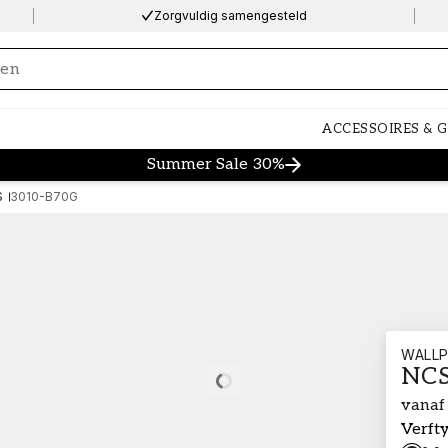
Zorgvuldig samengesteld
ng…
ACCESSOIRES & 
Summer Sale 30%
S
3010-B70G
WALLP
NCS
Loading…
vanaf
Verft