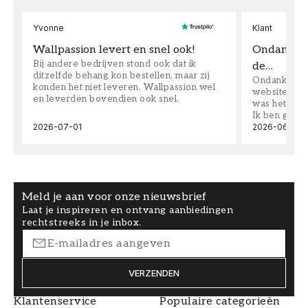
Yvonne
Klant
Wallpassion levert en snel ook!
Ondanks da
Bij andere bedrijven stond ook dat ik
de…
ditzelfde behang kon bestellen, maar zij
Ondanks dat 
konden het niet leveren. Wallpassion wel
website toen
en leverden bovendien ook snel.
was het supe
Ik ben goed
2026-07-01
2026-06-08
Meld je aan voor onze nieuwsbrief
Laat je inspireren en ontvang aanbiedingen
rechtstreeks in je inbox.
VERZENDEN
Klantenservice
Populaire categorieën