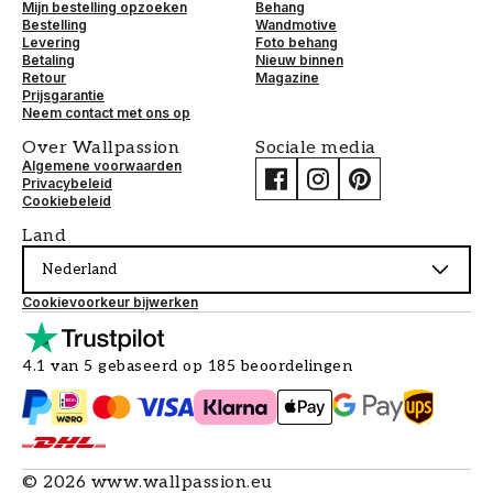
Mijn bestelling opzoeken
Behang
Bestelling
Wandmotive
Levering
Foto behang
Betaling
Nieuw binnen
Retour
Magazine
Prijsgarantie
Neem contact met ons op
Over Wallpassion
Sociale media
Algemene voorwaarden
Privacybeleid
Cookiebeleid
Land
Nederland
Cookievoorkeur bijwerken
4.1 van 5 gebaseerd op 185 beoordelingen
©
2026
www.wallpassion.eu