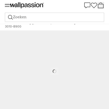
Summer Sale 30%
Zoeken
Verf
Bestelling gebaseerd op NCS
Bestelling door NCS
3010-B90G
Loading…