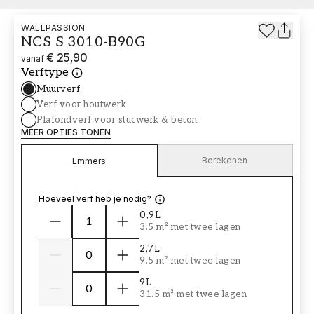
WALLPASSION
NCS S 3010-B90G
€ 25,90
vanaf
Verftype
Muurverf
Verf voor houtwerk
Plafondverf voor stucwerk & beton
MEER OPTIES TONEN
Berekenen
Emmers
Hoeveel verf heb je nodig?
0,9L
3.5 m² met twee lagen
2,7L
9.5 m² met twee lagen
9L
31.5 m² met twee lagen