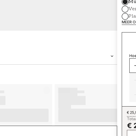
Mu
Ve
Pl
MEER O
Hoe
MERK
Wallpassion
€ 25
Totaa
€ 