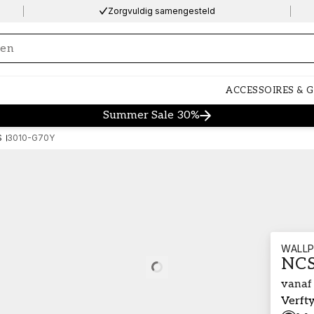
Zorgvuldig samengesteld
ng…
ACCESSOIRES & 
Summer Sale 30%
S
3010-G70Y
WALLP
NCS
Loading…
vanaf
Verft