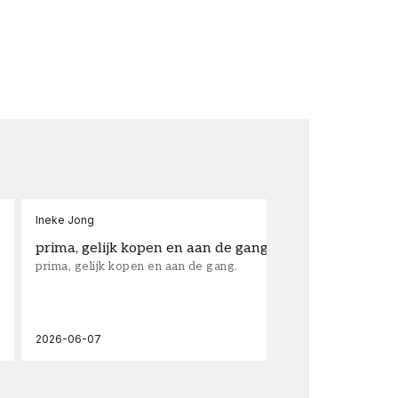
Ineke Jong
fra
prima, gelijk kopen en aan de gang.
su
prima, gelijk kopen en aan de gang.
sup
los
wal
2026-06-07
202