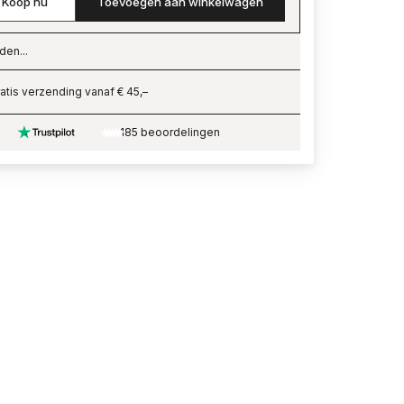
Koop nu
Toevoegen aan winkelwagen
den...
ading…
atis verzending vanaf € 45,–
185 beoordelingen