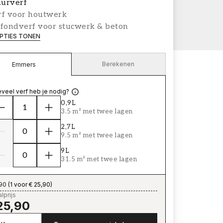
urverf
rf voor houtwerk
afondverf voor stucwerk & beton
PTIES TONEN
Berekenen
Emmers
veel verf heb je nodig?
0,9L
3.5 m² met twee lagen
2,7L
9.5 m² met twee lagen
9L
31.5 m² met twee lagen
,90
(
1 voor € 25,90
)
lprijs
25,90