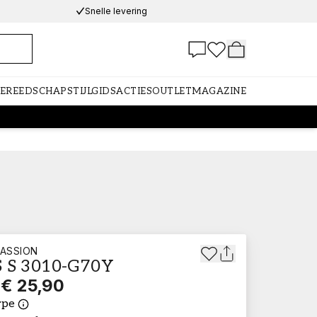
Snelle levering
GEREEDSCHAP
STIJLGIDS
ACTIES
OUTLET
MAGAZINE
ASSION
 S 3010-G70Y
€ 25,90
ype