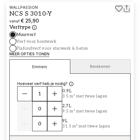
WALLPASSION
NCS S 3010-Y
€ 25,90
vanaf
Verftype
Muurverf
Verf voor houtwerk
Plafondverf voor stucwerk & beton
MEER OPTIES TONEN
Berekenen
Emmers
Hoeveel verf heb je nodig?
0,9L
3.5 m² met twee lagen
2,7L
9.5 m² met twee lagen
9L
31.5 m² met twee lagen