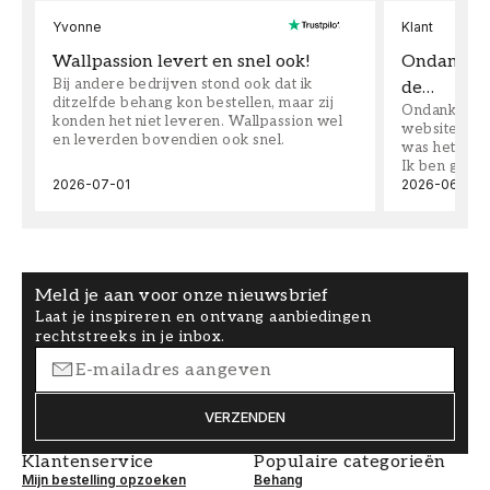
Yvonne
Klant
Wallpassion levert en snel ook!
Ondanks da
Bij andere bedrijven stond ook dat ik
de…
ditzelfde behang kon bestellen, maar zij
Ondanks dat 
konden het niet leveren. Wallpassion wel
website toen
en leverden bovendien ook snel.
was het supe
Ik ben goed
2026-07-01
2026-06-08
Meld je aan voor onze nieuwsbrief
Laat je inspireren en ontvang aanbiedingen
rechtstreeks in je inbox.
VERZENDEN
Klantenservice
Populaire categorieën
Mijn bestelling opzoeken
Behang