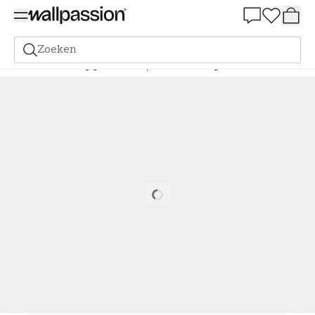
Summer Sale 30%
Zoeken
Verf
Bestelling gebaseerd op NCS
Bestelling door NCS
3010-Y
Loading…