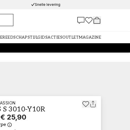
Snelle levering
GEREEDSCHAP
STIJLGIDS
ACTIES
OUTLET
MAGAZINE
ASSION
 S 3010-Y10R
€ 25,90
ype