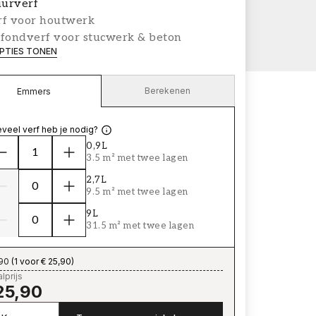
urverf
rf voor houtwerk
afondverf voor stucwerk & beton
PTIES TONEN
Berekenen
Emmers
veel verf heb je nodig?
0,9L
3.5 m² met twee lagen
2,7L
9.5 m² met twee lagen
9L
31.5 m² met twee lagen
,90
(
1 voor € 25,90
)
lprijs
25,90