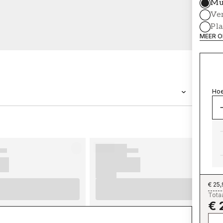
Mu
Ve
Pl
MEER O
Hoe
MERK
Wallpassion
€ 25
Totaa
€ 