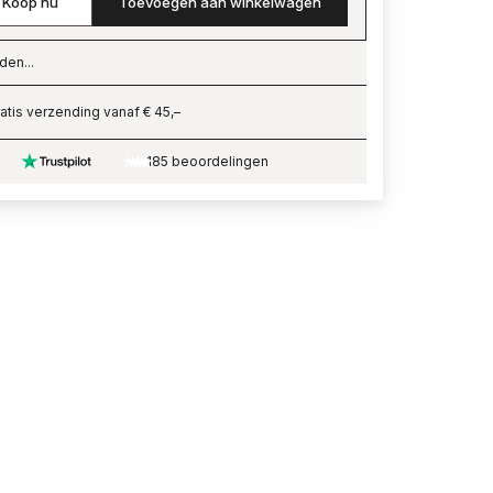
Koop nu
Toevoegen aan winkelwagen
den...
ading…
atis verzending vanaf € 45,–
185 beoordelingen