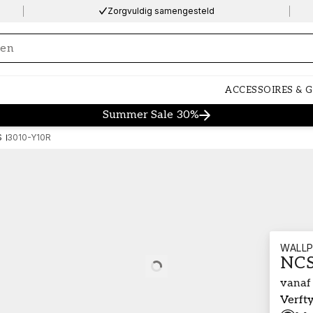
Zorgvuldig samengesteld
ng…
ACCESSOIRES & 
Summer Sale 30%
S
3010-Y10R
WALLP
NCS
Loading…
vanaf
Verft