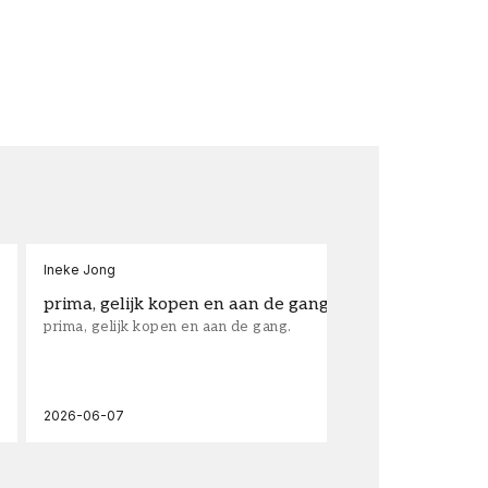
Ineke Jong
fra
prima, gelijk kopen en aan de gang.
su
prima, gelijk kopen en aan de gang.
sup
los
wal
2026-06-07
202